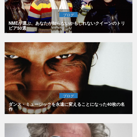
ブログ
NMEが選ぶ、あなたが知らないかもしれないクイーンのトリ
ビア50選
ブログ
ダンス・ミュージックを永遠に変えることになった40枚の名
作