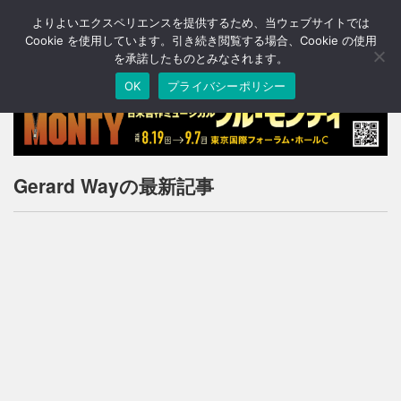
よりよいエクスペリエンスを提供するため、当ウェブサイトでは
T
o
Cookie を使用しています。引き続き閲覧する場合、Cookie の使用
g
を承諾したものとみなされます。
g
OK
プライバシーポリシー
l
e
n
a
v
i
Gerard Wayの最新記事
g
a
t
i
o
n