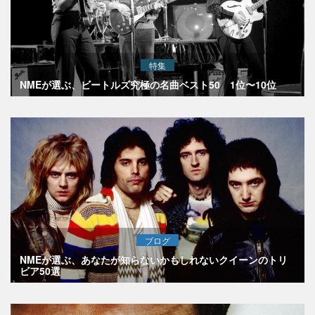
特集
NMEが選ぶ、ビートルズ究極の名曲ベスト50 1位〜10位
ブログ
NMEが選ぶ、あなたが知らないかもしれないクイーンのトリ
ビア50選