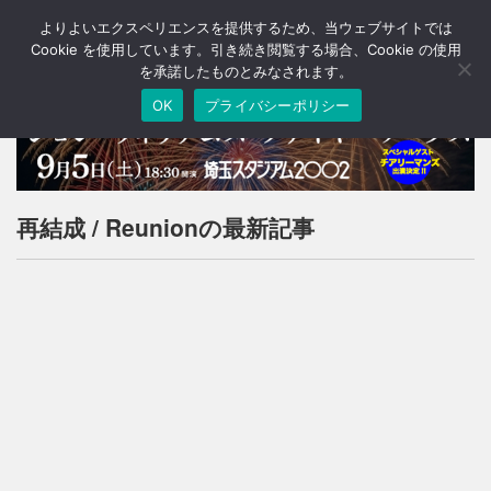
よりよいエクスペリエンスを提供するため、当ウェブサイトでは
T
o
Cookie を使用しています。引き続き閲覧する場合、Cookie の使用
g
を承諾したものとみなされます。
g
OK
プライバシーポリシー
l
e
n
a
v
i
再結成 / Reunionの最新記事
g
a
t
i
o
n