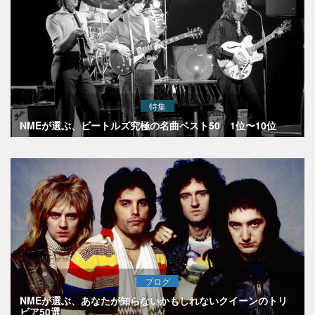
特集
NMEが選ぶ、ビートルズ究極の名曲ベスト50 1位〜10位
ブログ
NMEが選ぶ、あなたが知らないかもしれないクイーンのトリ
ビア50選