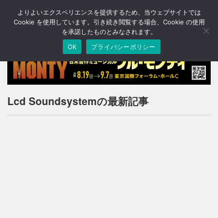
よりよいエクスペリエンスを提供するため、当ウェブサイトでは
T
o
Cookie を使用しています。引き続き閲覧する場合、Cookie の使用
g
を承諾したものとみなされます。
g
OK
プライバシーポリシー
l
e
n
a
v
i
Lcd Soundsystemの最新記事
g
a
t
i
o
n