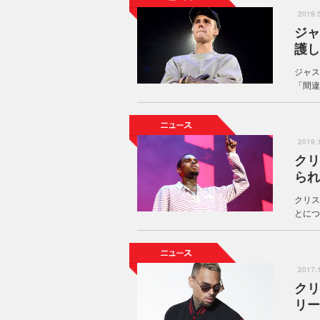
2019
ジャ
護し
ジャス
「間違
2019
クリ
られ
クリス
とにつ
2017
クリ
リー