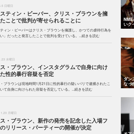
.5.5 日曜日
スティン・ビーバー、クリス・ブラウンを擁
NM
たことで批判が寄せられることに
いク
ティン・ビーバーはクリス・ブラウンを擁護し、かつての虐待行為を
い」だったと発言したことで批判を受けている。...
続きを読む
.1.23 水曜日
ス・ブラウン、インスタグラムで自身に向け
た性的暴行容疑を否定
ダン
なっ
・ブラウンは現地時間1月21日に性的暴行の疑いパリで逮捕されたこ
いて自身に向けられた容疑を否定している。...
続きを読む
.11.20 月曜日
ス・ブラウン、新作の発売を記念した入場フ
のリリース・パーティーの開催が決定
オア