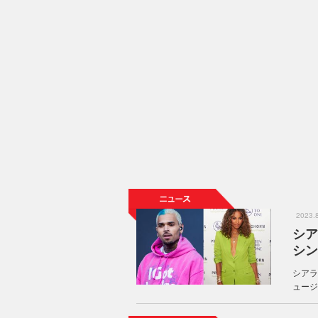
2023
シア
シン
シアラ
ュージ