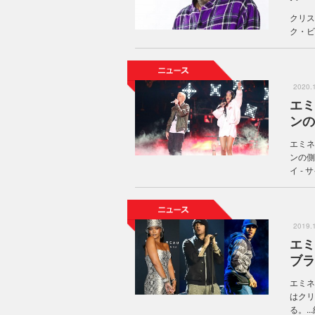
クリス
ク・ビ
2020
エミ
ンの
エミネ
ンの側
イ -
2019
エミ
ブラ
エミネ
はクリ
る。...