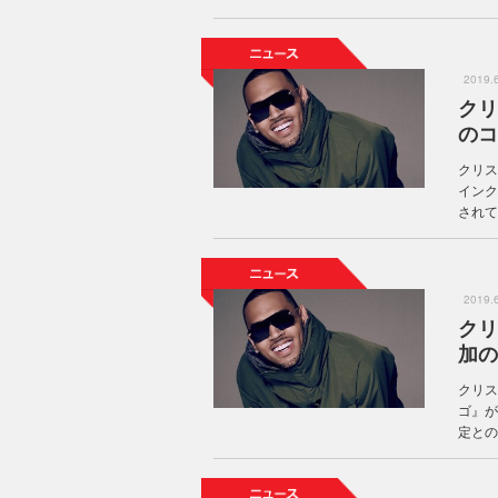
2019
クリ
のコラ
クリス
インク
されてい
2019
クリ
加の
クリス
ゴ』が
定との