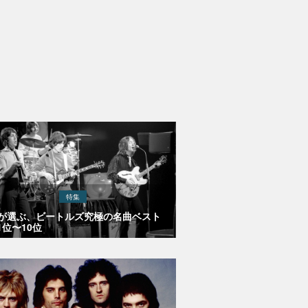
特集
Eが選ぶ、ビートルズ究極の名曲ベスト
1位〜10位