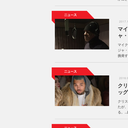
2017
マイ
ャ・
マイク
ジャ・
挑発す
2016
クリ
ッグ
クリス
たが、
る。...