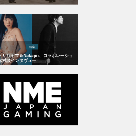
特集
・サワヤマ＆Nakajin、コラボレーショ
念対談インタヴュー