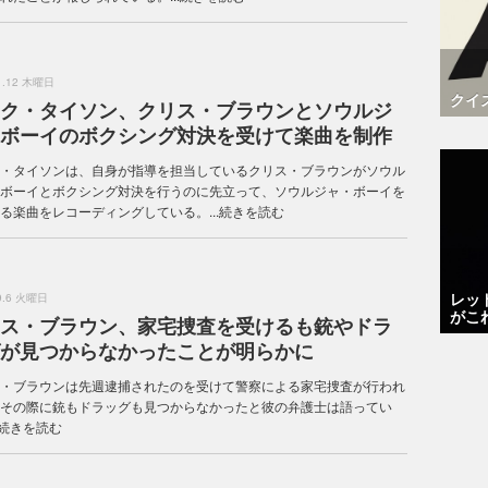
.1.12 木曜日
クイ
ク・タイソン、クリス・ブラウンとソウルジ
ボーイのボクシング対決を受けて楽曲を制作
・タイソンは、自身が指導を担当しているクリス・ブラウンがソウル
ボーイとボクシング対決を行うのに先立って、ソウルジャ・ボーイを
る楽曲をレコーディングしている。...
続きを読む
レッ
.9.6 火曜日
がこ
ス・ブラウン、家宅捜査を受けるも銃やドラ
が見つからなかったことが明らかに
・ブラウンは先週逮捕されたのを受けて警察による家宅捜査が行われ
その際に銃もドラッグも見つからなかったと彼の弁護士は語ってい
続きを読む