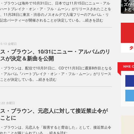
・ブラウンは海外で10月31日に、日本では11月15日にニュー・アル
ズが
トと
ハートブレイク・オン・ア・フル・ムーン』がリリースされたことを
、11月28日に東京・渋谷のノスオルグで入場フリーのアルバム・リ
記念パーティーが開催されることが決定している。...
続きを読む
.10.13 金曜日
ス・ブラウン、10/31にニュー・アルバムのリ
スが決定＆新曲を公開
・ブラウンは、配信で10月31日に、CDで11月3日に通算8作目となる
・アルバム『ハートブレイク・オン・ア・フル・ムーン』がリリース
ことが決定している。...
続きを読む
.2.22 水曜日
ス・ブラウン、元恋人に対して接近禁止令が
ことに
・ブラウンは、元恋人を「殺害すると脅迫した」として、接近禁止令
れたことが報じられている。...
続きを読む