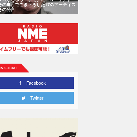
その毒舌でこき下ろした17のアーティス
その発言
Facebook
Twitter