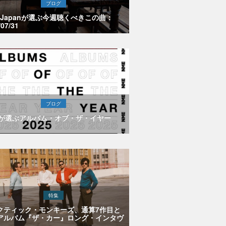
ブログ
E Japanが選ぶ今週聴くべきこの曲：
/07/31
ブログ
Eが選ぶアルバム・オブ・ザ・イヤー
特集
クティック・モンキーズ、通算7作目と
アルバム『ザ・カー』ロング・インタヴ