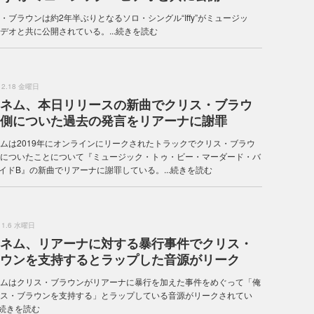
・ブラウンは約2年半ぶりとなるソロ・シングル“Iffy”がミュージッ
デオと共に公開されている。...
続きを読む
.12.18 金曜日
ネム、本日リリースの新曲でクリス・ブラウ
側についた過去の発言をリアーナに謝罪
ムは2019年にオンラインにリークされたトラックでクリス・ブラウ
についたことについて『ミュージック・トゥ・ビー・マーダード・バ
 サイドB』の新曲でリアーナに謝罪している。...
続きを読む
.11.6 水曜日
ネム、リアーナに対する暴行事件でクリス・
ウンを支持するとラップした音源がリーク
ムはクリス・ブラウンがリアーナに暴行を加えた事件をめぐって「俺
ス・ブラウンを支持する」とラップしている音源がリークされてい
続きを読む