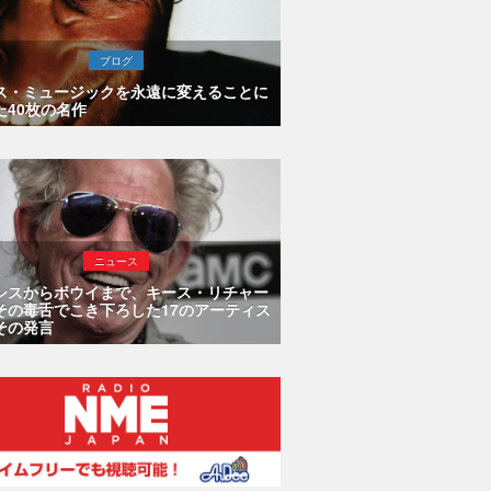
ブログ
ス・ミュージックを永遠に変えることに
た40枚の名作
ニュース
シスからボウイまで、キース・リチャー
その毒舌でこき下ろした17のアーティス
その発言