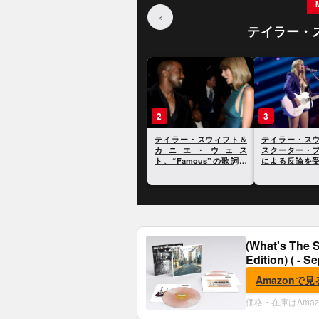
‹
テイラー・
1
2
3
テイラー・スウィフト、
テイラー・スウィフト＆
テイラー・ス
2020年の大統領選挙に向
カニエ・ウェス
スクーター・
けてドナルド・トランプ
ト、“Famous”の歌詞を
による反論を
大統領を痛烈に批判
めぐる電話の全容が明ら
に反論
かに
(What's The S
Edition) ( - S
Amazonで見
価格・在庫はAma