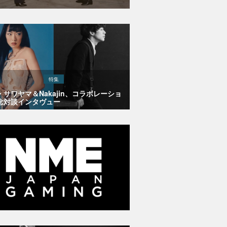
特集
・サワヤマ＆Nakajin、コラボレーショ
念対談インタヴュー