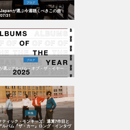
ブログ
E Japanが選ぶ今週聴くべきこの曲：
/07/31
ブログ
Eが選ぶアルバム・オブ・ザ・イヤー
特集
クティック・モンキーズ、通算7作目と
アルバム『ザ・カー』ロング・インタヴ