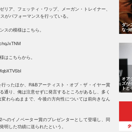
ゼリア、フェッティ・ワップ、メーガン・トレイナー、
ンスがパフォーマンスを行っている。
ダン
なっ
ンスの模様はこちら。
yqchqJxTNM
様はこちらから。
0MqbXTVSbI
オア
ズが
行ったほか、R&Bアーティスト・オブ・ザ・イヤー賞
トと
る通り、俺は注意せずに発言するところがあるし、多く
は変わらぬままで、今後の方向性については前向きなん
2へのイノベーター賞のプレゼンターとして登場し、同
発明した功績に送られたという。