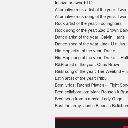
Innovator award: U2
Alternative rock artist of the year: Twe
Alternative rock song of the year: Twen
Rock artist of the year: Foo Fighters
Rock song of the year: Zac Brown Band 
Dance artist of the year: Calvin Harris
Dance song of the year: Jack Ü ft Just
Hip-Hop artist of the year: Drake
Hip-Hop song of the year: Drake – ‘Hotl
R&B artist of the year: Chris Brown
R&B song of the year: The Weeknd – ‘E
Latin artist of the year: Pitbull
Best lyrics: Rachel Platten – ‘Fight Son
Best collaboration: Mark Ronson ft Br
Best song from a movie: Lady Gaga – ‘T
Best fan army: Justin Bieber’s Belieber