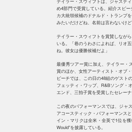
テイラー・スウィフトは、ジャスティ
め4部門で受賞している。紹介スピー
カ大統領候補のドナルド・トランプを
みたいだけどね、名前は言わないけど
テイラー・スウィフトを賞賛しながら
いる。「巷のうわさによれば、リオ五
ね。彼女は優勝候補だよ」
最優秀ツアー賞に加え、テイラー・ス
賞のほか、女性アーティスト・オブ・
ピーチでは、この日の48組のゲストの
フェッティ・ワップ、R&Bソング・オブ
エンド、三拍子賞を受賞したセレーナ
この夜のパフォーマンスでは、ジャスティン
アコースティック・パフォーマンスと“
イン・マリクは全米・全英で1位を獲得
Would”を披露している。