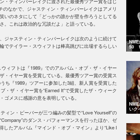
ン・ティンバーレイクに渡された最優秀ツアー賞をはじ
チのなかで、ジャスティン・ティンバーレイクはアメリ
笑いのネタにして「どっかの誰かが壁を作ろうとしてる
さ。これは政治的な冗談だよ」と語っている。
、ジャスティン・ティンバーレイクは次のように続けて
NM
輪でテイラー・スウィフトは棒高跳びに出場するらしい
50 
ウィフトは『1989』でのアルバム・オブ・ザ・イヤー
ザ・イヤー賞を受賞している。最優秀ツアー賞の受賞ス
うち『1989』ツアーに参加した3組、新人賞を受賞した
・ザ・イヤー賞を“Earned It”で受賞したザ・ウィーク
・ゴメスに感謝の意を表明している。
NM
いク
・ビーバーが三つ編みの髪型で“Love Yourself”の
Company”のダンス・パフォーマンスを行ったほか、ゼ
したアルバム『マインド・オブ・マイン』より“Like I