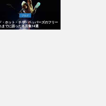
ブログ
ド・ホット・チリ・ペッパーズのフリー
れまでに語った名言集14選