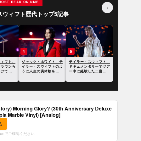
MOST READ ON NME
›
スウィフト歴代トップ5記事
4
5
ウィフト、
ジャック・ホワイト、テ
テイラー・スウィフト、
ブラウンら
イラー・スウィフトのよ
ドキュメンタリーでツア
受けてさら
うに人生の実体験を歌詞
ー中に経験した二度の破
にすることには興味がな
局について言及
いと語る
tory) Morning Glory? (30th Anniversary Deluxe
epia Marble Vinyl) [Analog]
る
zonでご確認ください