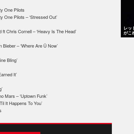
nty One Pilots
ty One Pilots – ‘Stressed Out’
レッ
ft Chris Cornell – ‘Heavy Is The Head’
がこ
in Bieber – ‘Where Are Ü Now’
ine Bling’
arned It’
g’
uno Mars – ‘Uptown Funk’
il It Happens To You’
s