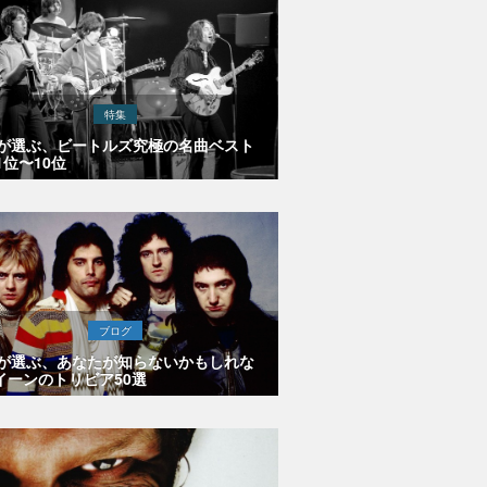
特集
Eが選ぶ、ビートルズ究極の名曲ベスト
1位〜10位
ブログ
Eが選ぶ、あなたが知らないかもしれな
イーンのトリビア50選