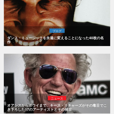
ブログ
ダンス・ミュージックを永遠に変えることになった40枚の名
作
ニュース
オアシスからボウイまで、キース・リチャーズがその毒舌でこ
き下ろした17のアーティストとその発言