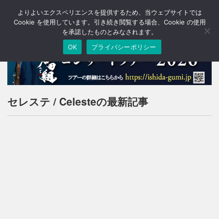
よりよいエクスペリエンスを提供するため、当ウェブサイトでは
T
o
Cookie を使用しています。引き続き閲覧する場合、Cookie の使用
g
を承諾したものとみなされます。
g
OK
プライバシーポリシー
l
e
n
a
v
i
セレステ / Celesteの最新記事
g
a
t
i
o
n