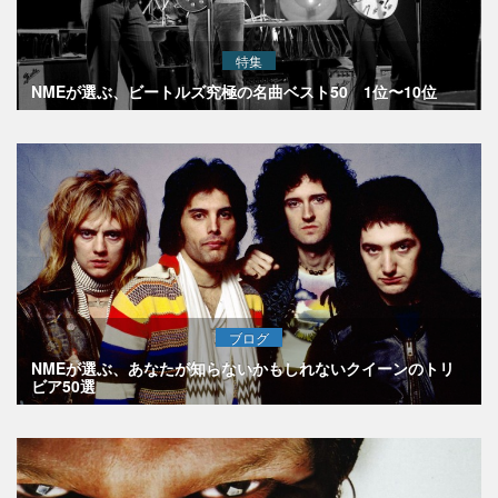
特集
NMEが選ぶ、ビートルズ究極の名曲ベスト50 1位〜10位
ブログ
NMEが選ぶ、あなたが知らないかもしれないクイーンのトリ
ビア50選