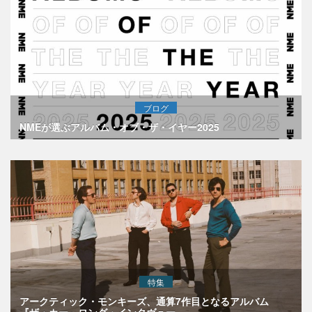
ブログ
NMEが選ぶアルバム・オブ・ザ・イヤー2025
特集
アークティック・モンキーズ、通算7作目となるアルバム
『ザ・カー』ロング・インタヴュー