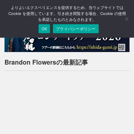
よりよいエクスペリエンスを提供するため、当ウェブサイトでは
T
o
Cookie を使用しています。引き続き閲覧する場合、Cookie の使用
g
を承諾したものとみなされます。
g
OK
プライバシーポリシー
l
e
n
a
v
i
Brandon Flowersの最新記事
g
a
t
i
o
n