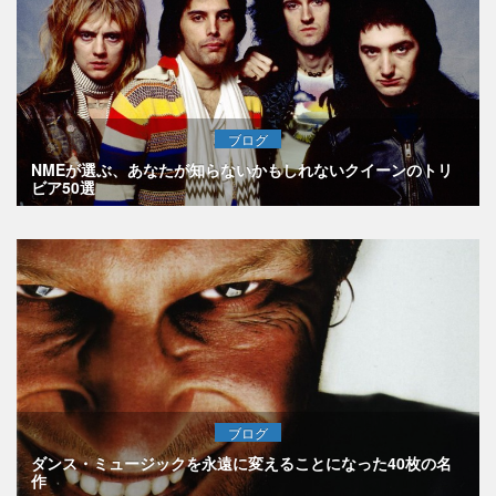
ブログ
NMEが選ぶ、あなたが知らないかもしれないクイーンのトリ
ビア50選
ブログ
ダンス・ミュージックを永遠に変えることになった40枚の名
作