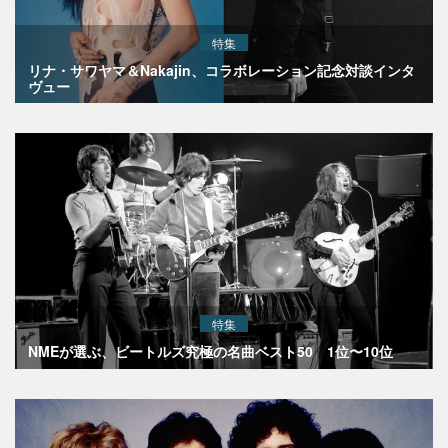
特集
リナ・サワヤマ＆Nakajin、コラボレーション記念対談インタ
ヴュー
特集
NMEが選ぶ、ビートルズ究極の名曲ベスト50 1位〜10位