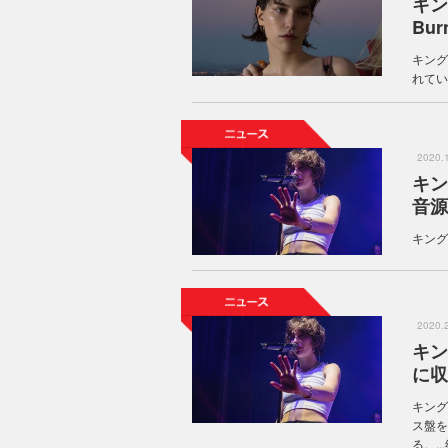
キン
Bu
キング
れている
2020
キン
音源
キング
2020
キン
に収
キング
ス盤を
る。...