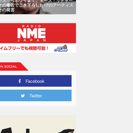
その毒舌でこき下ろした17のアーティス
その発言
Facebook
Twitter