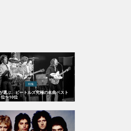
特集
Eが選ぶ、ビートルズ究極の名曲ベスト
1位〜10位