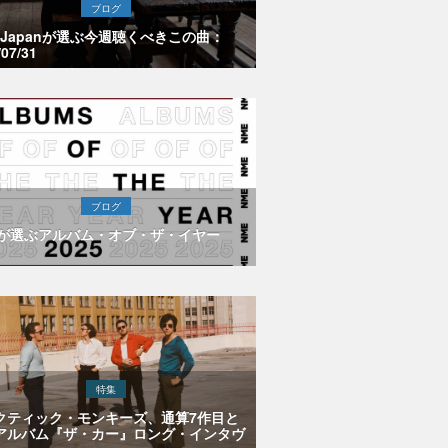
ブログ
E Japanが選ぶ今週聴くべきこの曲：
/07/31
ブログ
Eが選ぶアルバム・オブ・ザ・イヤー
特集
クティック・モンキーズ、通算7作目と
アルバム『ザ・カー』ロング・インタヴ