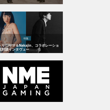
特集
・サワヤマ＆Nakajin、コラボレーショ
念対談インタヴュー