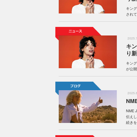
キング
されてい
2025
キン
り新
キング
が公開
2025
NM
NME
伝えし
続きを