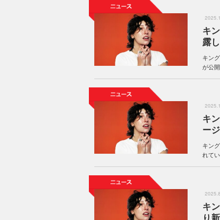
2025
キン
露し
キング
が公開
2025
キン
ージ
キング
れている
2025
キン
り新