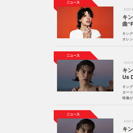
2025
キン
曲“
キング
オレン
2022
キン
Us
キング
ターリ
映像が
2022
キン