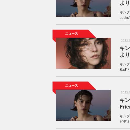
より新
キング
Lock
2022
キン
より
キング
Bad
2022
キン
Fr
キング
ビデオ