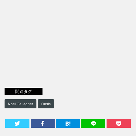
関連タグ
Noel Gallagher
Oasis