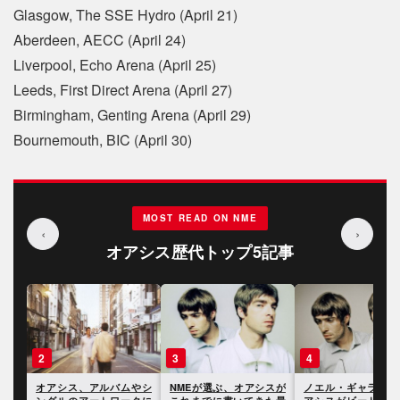
Glasgow, The SSE Hydro (April 21)
Aberdeen, AECC (April 24)
Liverpool, Echo Arena (April 25)
Leeds, First Direct Arena (April 27)
Birmingham, Genting Arena (April 29)
Bournemouth, BIC (April 30)
MOST READ ON NME
‹
›
オアシス歴代トップ5記事
2
3
4
名
オアシス、アルバムやシ
NMEが選ぶ、オアシスが
ノエル・ギャラガー、