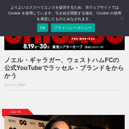
よりよいエクスペリエンスを提供するため、当ウェブサイトでは
T
o
Cookie を使用しています。引き続き閲覧する場合、Cookie の使用
g
を承諾したものとみなされます。
g
OK
プライバシーポリシー
l
e
n
a
v
i
ノエル・ギャラガー、ウェストハムFCの
g
公式YouTubeでラッセル・ブランドをから
a
t
かう
i
o
2016.4.5 火曜日
n