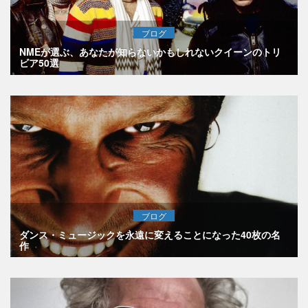
ブログ
NMEが選ぶ、あなたが知らないかもしれないクイーンのトリ
ビア50選
ブログ
ダンス・ミュージックを永遠に変えることになった40枚の名
作