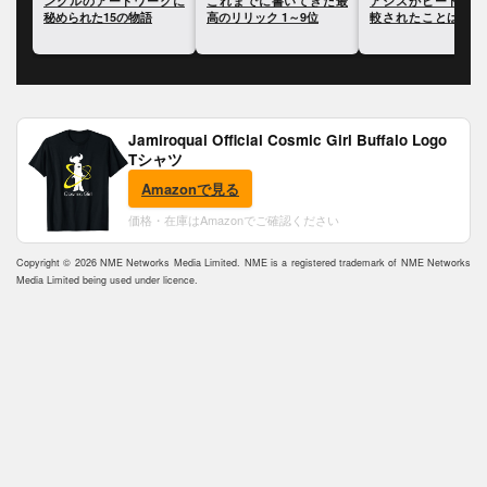
て
ングルのアートワークに
これまでに書いてきた最
アシスがビートルズと
0
秘められた15の物語
高のリリック 1～9位
較されたことは「きま
が悪かった」と語る
Jamiroquai Official Cosmic Girl Buffalo Logo
Tシャツ
Amazonで見る
価格・在庫はAmazonでご確認ください
Copyright © 2026 NME Networks Media Limited. NME is a registered trademark of NME Networks
Media Limited being used under licence.