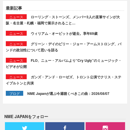
最新記事
ニュース
ローリング・ストーンズ、メンバー3人の直筆サインが大
阪・名古屋・札幌・福岡で展示されること…
ニュース
ウィリアム・オービットが逝去。享年69歳
ニュース
グリーン・デイのビリー・ジョー・アームストロング、バ
ンドの政治性について思いを語る
ニュース
FLO、ニュー・アルバムより“Cry Ugly”のミュージック・
ビデオが公開
ニュース
ガンズ・アンド・ローゼズ、トロント公演でクリス・ステ
イプルトンと共演
ブログ
NME Japanが選ぶ今週聴くべきこの曲：2026/08/07
NME JAPANをフォロー