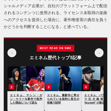
シャルメディア企業が、自社のプラットフォーム上で配信
されるコンテンツに使用される、ライ​​センス未取得の楽曲
へのアクセスを提供した場合に、著作権侵害の責任を負う
かどうかを判断することになる」と述べている。
MOST READ ON NME
‹
›
エミネム歴代トップ5記事
3
4
5
・ガ
エミネム、最新作に寄せ
エミネム、バラク・オバ
エミネム、「silver
批判
られている批判に長文の
マ元大統領が“Lose
を踏める言葉はない
投稿で説明
Yourself”の歌詞を読み上
う説に挑戦
げたことに反応