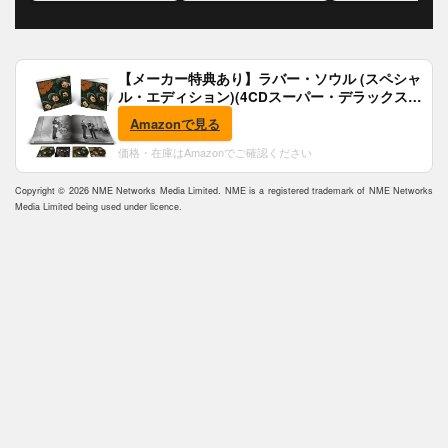
【メーカー特典あり】ラバー・ソウル (スペシャ
ル・エディション)(4CDスーパー・デラックス)
(完全生産限定盤)(SHM-CD)(特典:B2ポスター付)
Amazonで見る
価格・在庫はAmazonでご確認ください
Copyright © 2026 NME Networks Media Limited. NME is a registered trademark of NME Networks
Media Limited being used under licence.