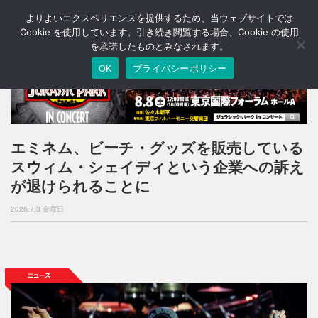
よりよいエクスペリエンスを提供するため、当ウェブサイトでは
T
o
Cookie を使用しています。引き続き閲覧する場合、Cookie の使用
g
を承諾したものとみなされます。
g
OK
プライバシーポリシー
l
e
n
a
v
i
エミネム、ビーチ・グッズを販売している
g
スウィム・シェイディという企業への訴え
a
t
が退けられることに
i
o
2026.7.3 金曜日
n