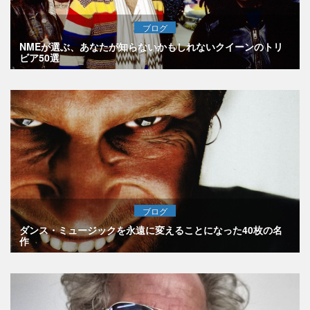
ブログ
NMEが選ぶ、あなたが知らないかもしれないクイーンのトリ
ビア50選
ブログ
ダンス・ミュージックを永遠に変えることになった40枚の名
作