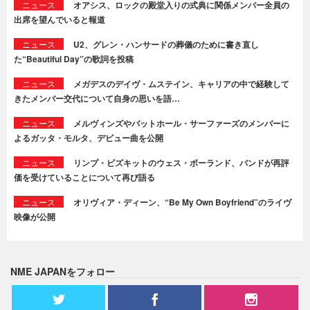
ニュース
オアシス、ロックの殿堂入りの式典に関係メンバー全員の
出席を望んでいると報道
ニュース
U2、グレン・ハンサードの葬儀のために書き直し
た“Beautiful Day”の歌詞を投稿
ニュース
メガデスのデイヴ・ムステイン、キャリアの中で経験して
きたメンバー交代について自身の思いを語…
ニュース
メルヴィンズやバットホール・サーファーズのメンバーに
よるガッタ・モルタ、デビュー曲を公開
ニュース
リンプ・ビズキットのウェス・ボーランド、バンドが再評
価を受けていることについて再び語る
ニュース
オリヴィア・ディーン、“Be My Own Boyfriend”のライヴ
映像が公開
NME JAPANをフォロー