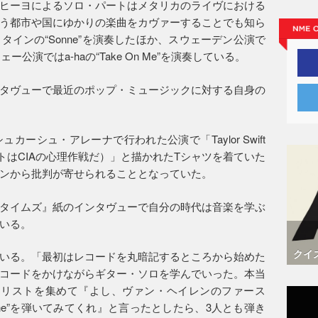
ヒーヨによるソロ・パートはメタリカのライヴにおける
う都市や国にゆかりの楽曲をカヴァーすることでも知ら
インの“Sonne”を演奏したほか、スウェーデン公演で
ルウェー公演ではa-haの“Take On Me”を演奏している。
タヴューで最近のポップ・ミュージックに対する自身の
ーシュ・アレーナで行われた公演で「Taylor Swift
スウィフトはCIAの心理作戦だ）」と描かれたTシャツを着ていた
ンから批判が寄せられることとなっていた。
タイムズ』紙のインタヴューで自分の時代は音楽を学ぶ
いる。
クイ
いる。「最初はレコードを丸暗記するところから始めた
コードをかけながらギター・ソロを学んでいった。本当
タリストを集めて『よし、ヴァン・ヘイレンのファース
e One”を弾いてみてくれ』と言ったとしたら、3人とも弾き