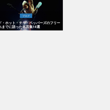
ブログ
ド・ホット・チリ・ペッパーズのフリー
れまでに語った名言集14選