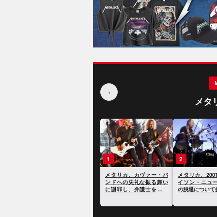
‹
メタ
1
2
メタリカ、カヴァー・バ
メタリカ、200
ンドへの失礼な振る舞い
イソン・ニュ
に謝罪し、弁護士をクビ
の脱退について
に