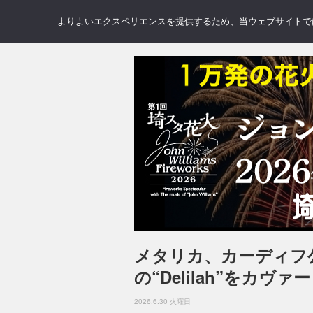
NEWS
REVIEWS
GAL
よりよいエクスペリエンスを提供するため、当ウェブサイトでは 
メタリカ、カーディフ
の“Delilah”をカヴァー
2026.6.30 火曜日