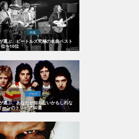
特集
Eが選ぶ、ビートルズ究極の名曲ベスト
1位〜10位
ブログ
Eが選ぶ、あなたが知らないかもしれな
イーンのトリビア50選