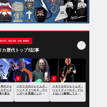
MOST READ ON NME
›
リカ歴代トップ5記事
3
4
5
1年のジェ
メタリカのジェイムズ・
メタリカのジェイムズ・
メタリカのラ
ーステッド
ヘットフィールド、ウィ
ヘットフィールド、バン
リッヒ、タト
振り返る
ンガーを馬鹿にしたこと
ドはいつ解散してもおか
ていない理由
を謝罪したことが明らか
しくないと語る
る
に