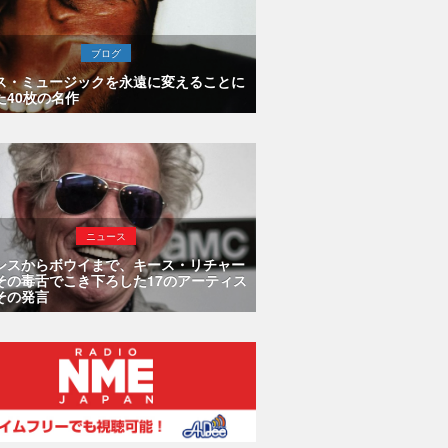
ブログ
ス・ミュージックを永遠に変えることに
た40枚の名作
ニュース
シスからボウイまで、キース・リチャー
その毒舌でこき下ろした17のアーティス
その発言