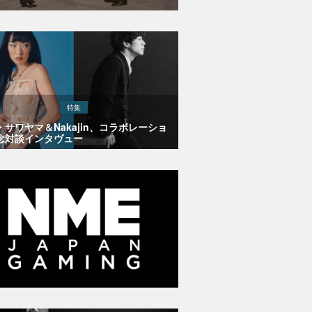
特集
・サワヤマ＆Nakajin、コラボレーショ
念対談インタヴュー