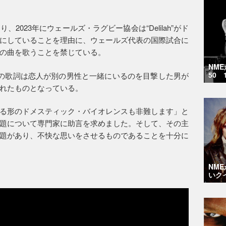
。
2023年にウェールズ・ラグビー協会は“Delilah”がド
にしていることを理由に、ウェールズ代表の国際試合に
の曲を歌うことを禁じている。
NM
50 
ah”の歌詞は恋人が別の男性と一緒にいるのを目撃した男が
れたものとなっている。
る形のドメスティック・バイオレンスも非難します」と
題について専門家に助言を求めました。そして、その主
題があり、不快な思いをさせるものであることを十分に
NM
いク