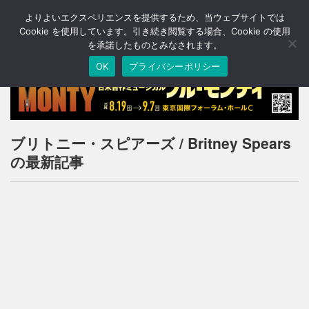
よりよいエクスペリエンスを提供するため、当ウェブサイトでは
T
o
Cookie を使用しています。引き続き閲覧する場合、Cookie の使用
g
を承諾したものとみなされます。
g
OK
プライバシーポリシー
l
e
n
a
v
i
ブリトニー・スピアーズ / Britney Spears
g
の最新記事
a
t
i
o
n