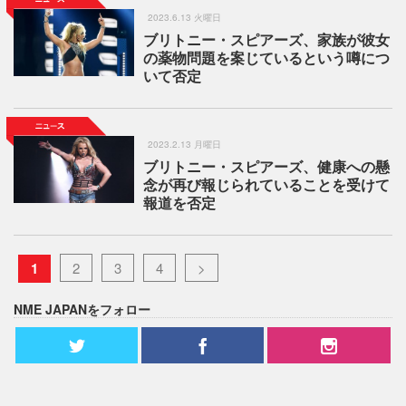
2023.6.13 火曜日
ブリトニー・スピアーズ、家族が彼女
の薬物問題を案じているという噂につ
いて否定
2023.2.13 月曜日
ブリトニー・スピアーズ、健康への懸
念が再び報じられていることを受けて
報道を否定
1
2
3
4
>
NME JAPANをフォロー