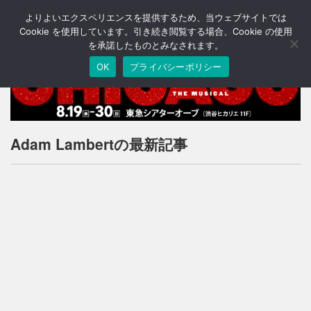
よりよいエクスペリエンスを提供するため、当ウェブサイトでは
T
o
Cookie を使用しています。引き続き閲覧する場合、Cookie の使用
g
を承諾したものとみなされます。
g
OK
プライバシーポリシー
l
e
n
a
v
i
Adam Lambertの最新記事
g
a
t
i
o
n