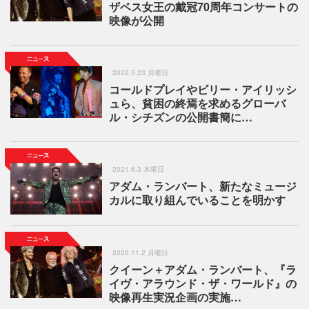
ザベス女王の戴冠70周年コンサートの
映像が公開
2022.5.23 月曜日
コールドプレイやビリー・アイリッシ
ュら、貧困の終焉を求めるグローバ
ル・シチズンの公開書簡に…
2021.6.3 木曜日
アダム・ランバート、新たなミュージ
カルに取り組んでいることを明かす
2020.11.2 月曜日
クイーン＋アダム・ランバート、『ラ
イヴ・アラウンド・ザ・ワールド』の
映像再生実況企画の実施…