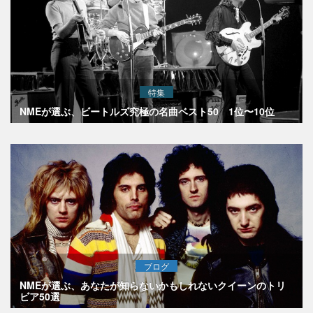
特集
NMEが選ぶ、ビートルズ究極の名曲ベスト50 1位〜10位
ブログ
NMEが選ぶ、あなたが知らないかもしれないクイーンのトリ
ビア50選