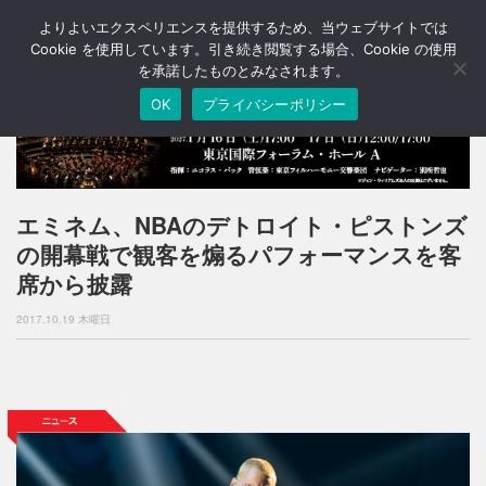
よりよいエクスペリエンスを提供するため、当ウェブサイトでは
T
o
Cookie を使用しています。引き続き閲覧する場合、Cookie の使用
g
を承諾したものとみなされます。
g
OK
プライバシーポリシー
l
e
n
a
v
i
エミネム、NBAのデトロイト・ピストンズ
g
の開幕戦で観客を煽るパフォーマンスを客
a
t
席から披露
i
o
2017.10.19 木曜日
n