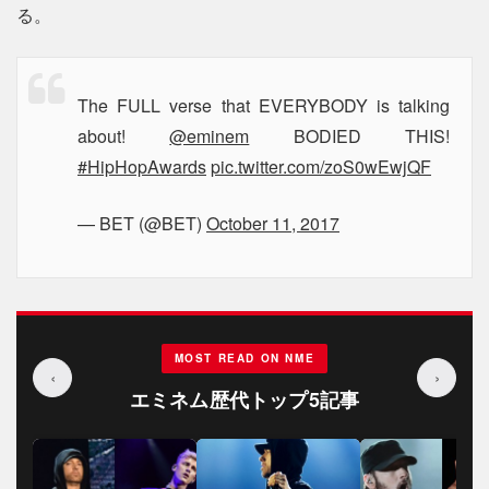
る。
The FULL verse that EVERYBODY is talking
about!
@eminem
BODIED THIS!
#HipHopAwards
pic.twitter.com/zoS0wEwjQF
— BET (@BET)
October 11, 2017
MOST READ ON NME
‹
›
エミネム歴代トップ5記事