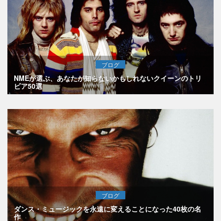
ブログ
NMEが選ぶ、あなたが知らないかもしれないクイーンのトリ
ビア50選
ブログ
ダンス・ミュージックを永遠に変えることになった40枚の名
作