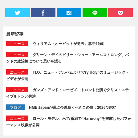
最新記事
ニュース
ウィリアム・オービットが逝去。享年69歳
ニュース
グリーン・デイのビリー・ジョー・アームストロング、バ
ンドの政治性について思いを語る
ニュース
FLO、ニュー・アルバムより“Cry Ugly”のミュージック・
ビデオが公開
ニュース
ガンズ・アンド・ローゼズ、トロント公演でクリス・ステ
イプルトンと共演
ブログ
NME Japanが選ぶ今週聴くべきこの曲：2026/08/07
ニュース
ロール・モデル、米TV番組で“Harmony”を披露したパフォ
ーマンス映像が公開