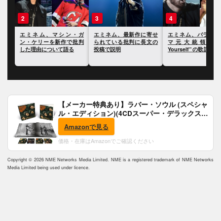
3
4
5
・ガ
エミネム、最新作に寄せ
エミネム、バラク・オバ
エミネム、「silver
批判
られている批判に長文の
マ元大統領が“Lose
を踏める言葉はない
投稿で説明
Yourself”の歌詞を読み上
う説に挑戦
げたことに反応
【メーカー特典あり】ラバー・ソウル (スペシャ
ル・エディション)(4CDスーパー・デラックス)
(完全生産限定盤)(SHM-CD)(特典:B2ポスター付)
Amazonで見る
価格・在庫はAmazonでご確認ください
Copyright © 2026 NME Networks Media Limited. NME is a registered trademark of NME Networks
Media Limited being used under licence.