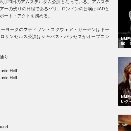
5月20日のアムステルダム公演となっている。アムステ
アーの残りの日程であるパリ、ロンドンの公演は4ADと
ポート・アクトを務める。
ニューヨークのマディソン・スクウェア・ガーデンはドー
るロサンゼルス公演はシャバズ・パラセズがオープニン
NM
50 
通り。
sic Hall
sic Hall
NM
いク
ound