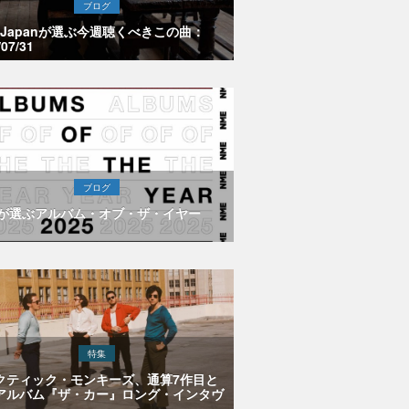
ブログ
E Japanが選ぶ今週聴くべきこの曲：
/07/31
ブログ
Eが選ぶアルバム・オブ・ザ・イヤー
特集
クティック・モンキーズ、通算7作目と
アルバム『ザ・カー』ロング・インタヴ