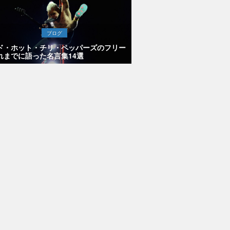
ブログ
ド・ホット・チリ・ペッパーズのフリー
れまでに語った名言集14選