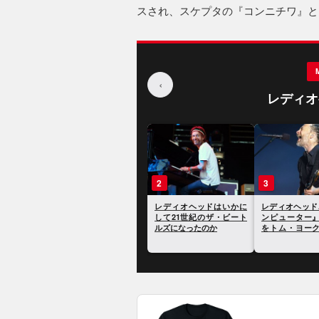
スされ、スケプタの『コンニチワ』と
‹
レディオ
1
2
3
NMEが選ぶ、あなたが知
レディオヘッドはいかに
レディオヘッド
らないかもしれないレデ
して21世紀のザ・ビート
ンピューター
ィオヘッドのトリビア30
ルズになったのか
をトム・ヨー
選
捧げているこ
に