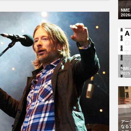
NM
2026
NM
2025
アー
なる
ュー