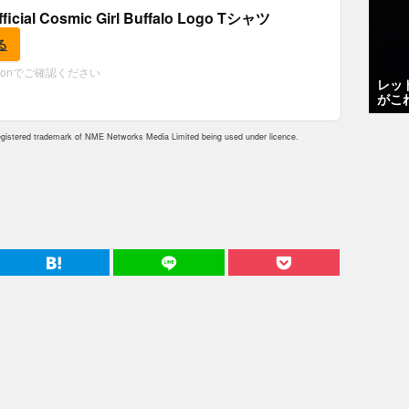
fficial Cosmic Girl Buffalo Logo Tシャツ
る
zonでご確認ください
レッ
がこ
istered trademark of NME Networks Media Limited being used under licence.