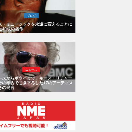
ブログ
ス・ミュージックを永遠に変えることに
た40枚の名作
ニュース
シスからボウイまで、キース・リチャー
その毒舌でこき下ろした17のアーティス
その発言