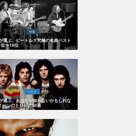
特集
Eが選ぶ、ビートルズ究極の名曲ベスト
1位〜10位
ブログ
Eが選ぶ、あなたが知らないかもしれな
イーンのトリビア50選