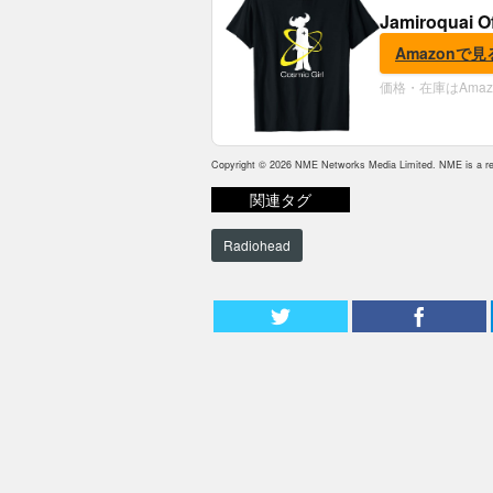
Jamiroquai O
Amazonで見
価格・在庫はAma
Copyright © 2026 NME Networks Media Limited. NME is a reg
関連タグ
Radiohead