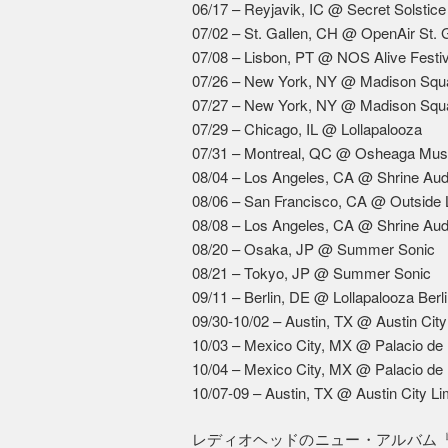
06/17 – Reyjavik, IC @ Secret Solstice
07/02 – St. Gallen, CH @ OpenAir St. 
07/08 – Lisbon, PT @ NOS Alive Festiv
07/26 – New York, NY @ Madison Squ
07/27 – New York, NY @ Madison Squ
07/29 – Chicago, IL @ Lollapalooza
07/31 – Montreal, QC @ Osheaga Musi
08/04 – Los Angeles, CA @ Shrine Aud
08/06 – San Francisco, CA @ Outside 
08/08 – Los Angeles, CA @ Shrine Aud
08/20 – Osaka, JP @ Summer Sonic
08/21 – Tokyo, JP @ Summer Sonic
09/11 – Berlin, DE @ Lollapalooza Berl
09/30-10/02 – Austin, TX @ Austin City
10/03 – Mexico City, MX @ Palacio de 
10/04 – Mexico City, MX @ Palacio de 
10/07-09 – Austin, TX @ Austin City Li
レディオヘッドのニュー・アルバム『