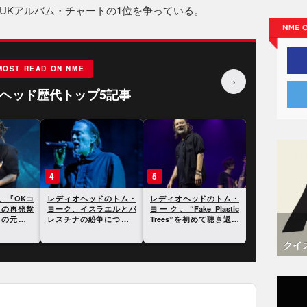
UKアルバム・チャートの1位を争っている。
MOST READ ON NME
›
ヘッド歴代トップ5記事
4
5
、『OKコ
レディオヘッドのトム・
レディオヘッドのトム・
』の再発盤
ヨーク、イスラエルとパ
ヨーク、“Fake Plastic
クの元妻に
レスチナの紛争について
Trees”を初めて聴き返し
とが明らか
自身の見解を表明
た時に泣いたことについ
て語る
クイ