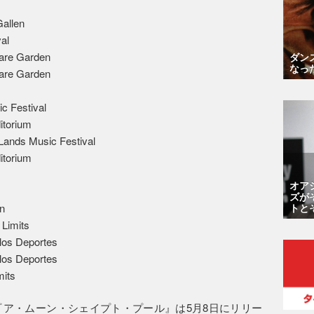
Gallen
al
are Garden
ダン
なっ
are Garden
c Festival
itorium
Lands Music Festival
itorium
オア
ズが
in
トと
 Limits
los Deportes
los Deportes
mits
ア・ムーン・シェイプト・プール』は5月8日にリリー