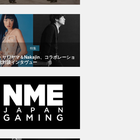
特集
・サワヤマ＆Nakajin、コラボレーショ
念対談インタヴュー