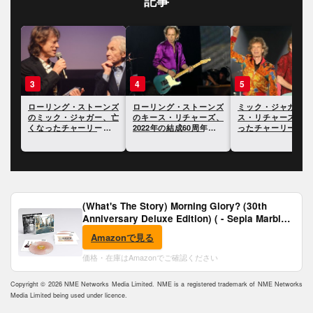
記事
3
4
5
ンズ
ローリング・ストーンズ
ローリング・ストーンズ
ミック・ジャガーと
ズ、
のミック・ジャガー、亡
のキース・リチャーズ、
ス・リチャーズ、亡
セサ
くなったチャーリー・ワ
2022年の結成60周年につ
ったチャーリー・ワ
ッツについて語る
いて語る
に追悼の意を表明
(What's The Story) Morning Glory? (30th
Anniversary Deluxe Edition) ( - Sepia Marble
Vinyl) [Analog]
Amazonで見る
価格・在庫はAmazonでご確認ください
Copyright © 2026 NME Networks Media Limited. NME is a registered trademark of NME Networks
Media Limited being used under licence.