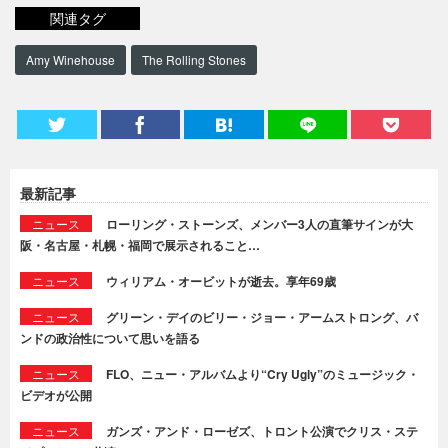
関連タグ
Amy Winehouse
The Rolling Stones
最新記事
ニュース
ローリング・ストーンズ、メンバー3人の直筆サインが大
阪・名古屋・札幌・福岡で展示されること…
ニュース
ウィリアム・オービットが逝去。享年69歳
ニュース
グリーン・デイのビリー・ジョー・アームストロング、バ
ンドの政治性について思いを語る
ニュース
FLO、ニュー・アルバムより“Cry Ugly”のミュージック・
ビデオが公開
ニュース
ガンズ・アンド・ローゼズ、トロント公演でクリス・ステ