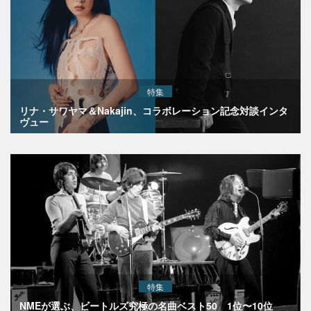
特集
リナ・サワヤマ＆Nakajin、コラボレーション記念対談インタ
ヴュー
特集
NMEが選ぶ、ビートルズ究極の名曲ベスト50 1位〜10位