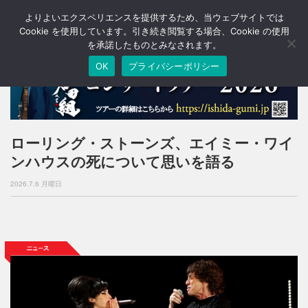
よりよいエクスペリエンスを提供するため、当ウェブサイトでは
T
o
Cookie を使用しています。引き続き閲覧する場合、Cookie の使用
g
を承諾したものとみなされます。
g
OK
プライバシーポリシー
l
e
n
a
v
i
ローリング・ストーンズ、エイミー・ワイ
g
ンハウスの死について思いを語る
a
t
2026.7.6 月曜日
i
o
n