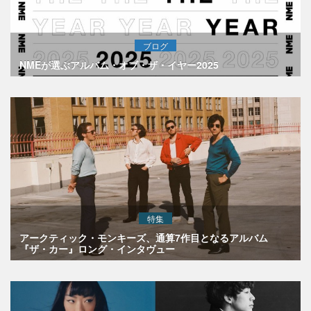
ブログ
NMEが選ぶアルバム・オブ・ザ・イヤー2025
特集
アークティック・モンキーズ、通算7作目となるアルバム
『ザ・カー』ロング・インタヴュー