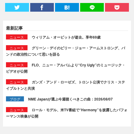
最新記事
ニュース
ウィリアム・オービットが逝去。享年69歳
ニュース
グリーン・デイのビリー・ジョー・アームストロング、バ
ンドの政治性について思いを語る
ニュース
FLO、ニュー・アルバムより“Cry Ugly”のミュージック・
ビデオが公開
ニュース
ガンズ・アンド・ローゼズ、トロント公演でクリス・ステ
イプルトンと共演
ブログ
NME Japanが選ぶ今週聴くべきこの曲：2026/08/07
ニュース
ロール・モデル、米TV番組で“Harmony”を披露したパフォ
ーマンス映像が公開