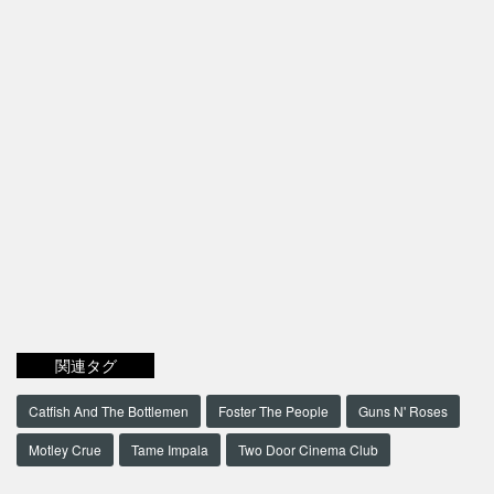
関連タグ
Catfish And The Bottlemen
Foster The People
Guns N' Roses
Motley Crue
Tame Impala
Two Door Cinema Club