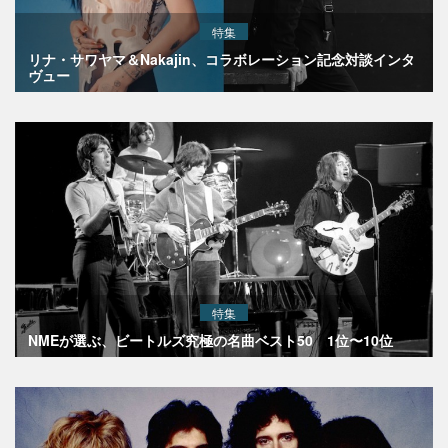
特集
リナ・サワヤマ＆Nakajin、コラボレーション記念対談インタ
ヴュー
特集
NMEが選ぶ、ビートルズ究極の名曲ベスト50 1位〜10位