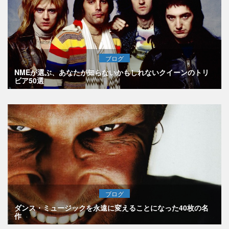
ブログ
NMEが選ぶ、あなたが知らないかもしれないクイーンのトリ
ビア50選
ブログ
ダンス・ミュージックを永遠に変えることになった40枚の名
作