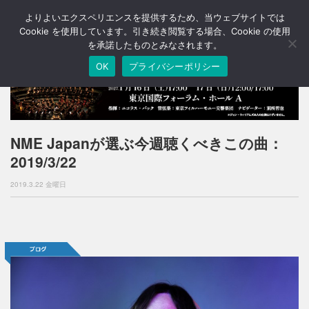
よりよいエクスペリエンスを提供するため、当ウェブサイトでは
T
o
Cookie を使用しています。引き続き閲覧する場合、Cookie の使用
g
を承諾したものとみなされます。
g
OK
プライバシーポリシー
l
e
n
a
v
i
NME Japanが選ぶ今週聴くべきこの曲：
g
2019/3/22
a
t
2019.3.22 金曜日
i
o
n