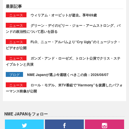
最新記事
ニュース
ウィリアム・オービットが逝去。享年69歳
ニュース
グリーン・デイのビリー・ジョー・アームストロング、バ
ンドの政治性について思いを語る
ニュース
FLO、ニュー・アルバムより“Cry Ugly”のミュージック・
ビデオが公開
ニュース
ガンズ・アンド・ローゼズ、トロント公演でクリス・ステ
イプルトンと共演
ブログ
NME Japanが選ぶ今週聴くべきこの曲：2026/08/07
ニュース
ロール・モデル、米TV番組で“Harmony”を披露したパフォ
ーマンス映像が公開
NME JAPANをフォロー