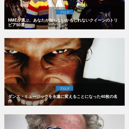
ブログ
NMEが選ぶ、あなたが知らないかもしれないクイーンのトリ
ビア50選
ブログ
ダンス・ミュージックを永遠に変えることになった40枚の名
作