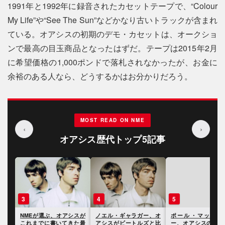
1991年と1992年に録音されたカセットテープで、“Colour
My Life”や“See The Sun”などかなり古いトラックが含まれ
ている。オアシスの初期のデモ・カセットは、オークショ
ンで最高の目玉商品となったはずだ。テープは2015年2月
に希望価格の1,000ポンドで落札されなかったが、お金に
余裕のある人なら、どうするかはお分かりだろう。
MOST READ ON NME
‹
›
オアシス歴代トップ5記事
3
4
5
やシ
NMEが選ぶ、オアシスが
ノエル・ギャラガー、オ
ポール・マッカー
クに
これまでに書いてきた最
アシスがビートルズと比
ー、オアシスのキャ