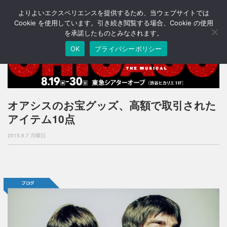
よりよいエクスペリエンスを提供するため、当ウェブサイトでは
T
o
Cookie を使用しています。引き続き閲覧する場合、Cookie の使用
g
を承諾したものとみなされます。
g
OK
プライバシーポリシー
l
e
n
a
v
i
オアシスのお宝グッズ、高額で取引された
g
アイテム10点
a
t
2015.9.7 月曜日
i
o
n