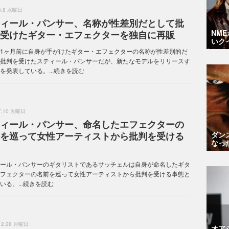
.8.8 水曜日
ィール・パンサー、名称が性差別だとして批
NM
受けたギター・エフェクターを独自に再販
いク
1ヶ月前に自身が手がけたギター・エフェクターの名称が性差別的だ
批判を受けたスティール・パンサーだが、新たなモデルをリリースす
を発表している。...
続きを読む
.7.10 火曜日
ィール・パンサー、命名したエフェクターの
を巡って女性アーティストから批判を受ける
ダン
なっ
ール・パンサーのギタリストであるサッチェルは自身が命名したギタ
フェクターの名前を巡って女性アーティストから批判を受ける事態と
る。...
続きを読む
.12.28 月曜日
オア