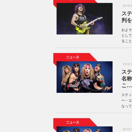
2018
ステ
判を
およそ
として
ること
2018
ステ
名称
こ…
スティ
ー・エ
なってい
2015