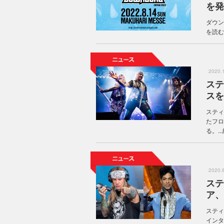
を発
ダウン
を読む
2020
ステ
スを
スティ
たフロ
る。...
2020
ステ
ア、
スティ
インタ