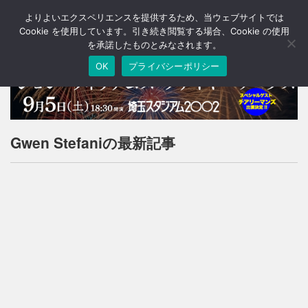
よりよいエクスペリエンスを提供するため、当ウェブサイトでは
T
o
Cookie を使用しています。引き続き閲覧する場合、Cookie の使用
g
を承諾したものとみなされます。
g
OK
プライバシーポリシー
l
e
n
a
v
i
Gwen Stefaniの最新記事
g
a
t
i
o
n