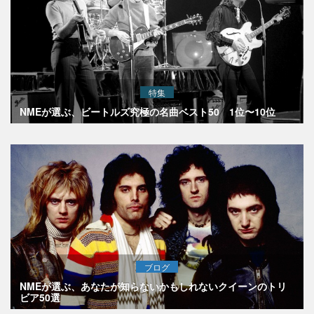
特集
NMEが選ぶ、ビートルズ究極の名曲ベスト50 1位〜10位
ブログ
NMEが選ぶ、あなたが知らないかもしれないクイーンのトリ
ビア50選