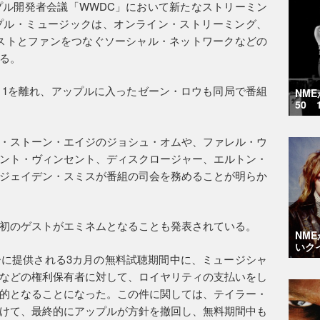
プル開発者会議「WWDC」において新たなストリーミン
プル・ミュージックは、オンライン・ストリーミング、
ーティストとファンをつなぐソーシャル・ネットワークなどの
る。
io 1を離れ、アップルに入ったゼーン・ロウも同局で番組
NM
50 
・ストーン・エイジのジョシュ・オムや、ファレル・ウ
ント・ヴィンセント、ディスクロージャー、エルトン・
ジェイデン・スミスが番組の司会を務めることが明らか
初のゲストがエミネムとなることも発表されている。
NM
いク
に提供される3カ月の無料試聴期間中に、ミュージシャ
などの権利保有者に対して、ロイヤリティの支払いをし
的となることになった。この件に関しては、テイラー・
けて、最終的にアップルが方針を撤回し、無料期間中も