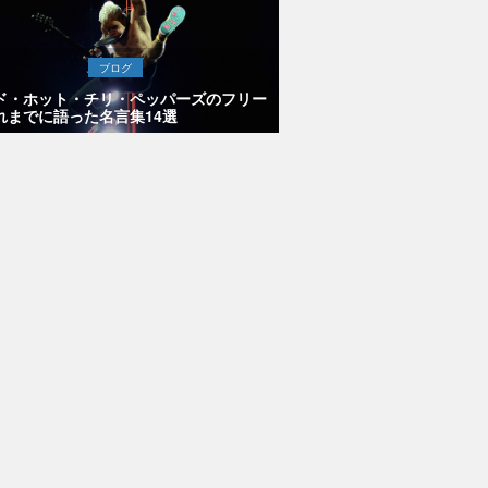
ブログ
ド・ホット・チリ・ペッパーズのフリー
れまでに語った名言集14選