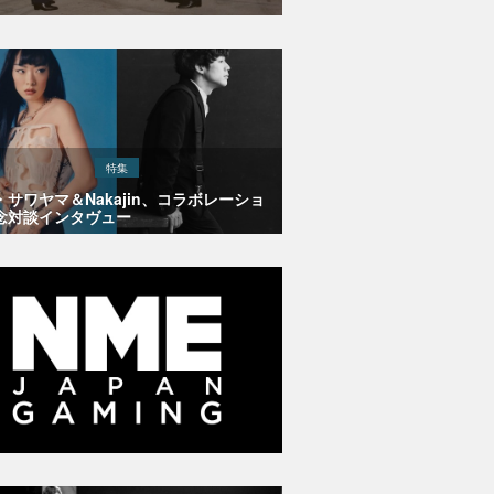
特集
・サワヤマ＆Nakajin、コラボレーショ
念対談インタヴュー