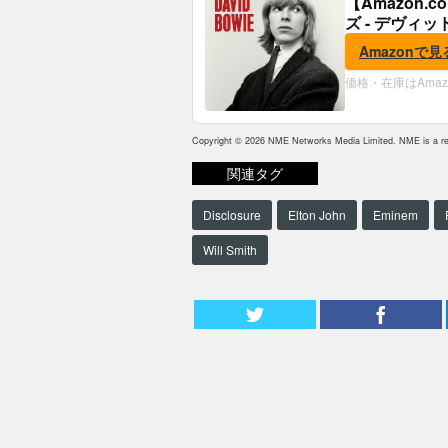
【Amazon
ズ - デヴィッ
Amazonで見
価格・在庫はAma
Copyright © 2026 NME Networks Media Limited. NME is a reg
関連タグ
Disclosure
Elton John
Eminem
Will Smith