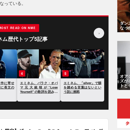
なっている。
ダン
なっ
MOST READ ON NME
›
ネム歴代トップ5記事
4
5
オア
ズが
新作に寄せ
エミネム、バラク・オバ
エミネム、「silver」で韻
トと
判に長文の
マ元大統領が“Lose
を踏める言葉はないとい
Yourself”の歌詞を読み上
う説に挑戦
げたことに反応