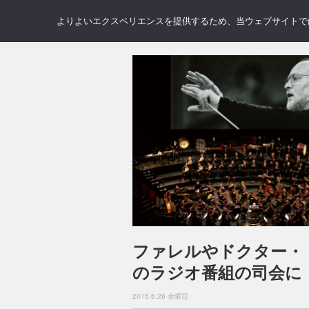
NEWS
REVIEWS
GAL
よりよいエクスペリエンスを提供するため、当ウェブサイトでは 
ファレルやドクター・
のラジオ番組の司会に
2015.6.26 金曜日