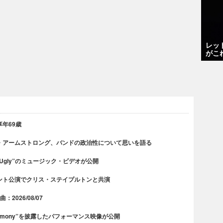
レッ
がこ
年69歳
・アームストロング、バンドの政治性について思いを語る
 Ugly”のミュージック・ビデオが公開
ント公演でクリス・ステイプルトンと共演
2026/08/07
rmony”を披露したパフォーマンス映像が公開