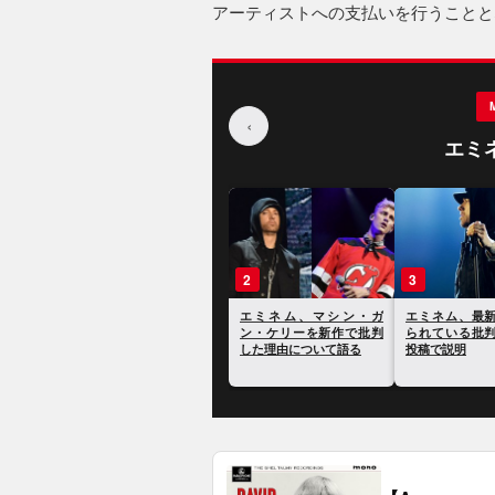
アーティストへの支払いを行うことと
‹
エミ
1
2
3
スヌープ・ドッグ、自分
エミネム、マシン・ガ
エミネム、最
の選ぶ史上最高のラッパ
ン・ケリーを新作で批判
られている批
ー10人にエミネムは入ら
した理由について語る
投稿で説明
ないと語る