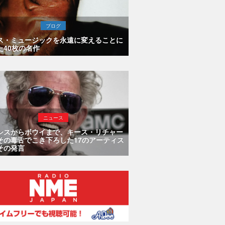
ブログ
ス・ミュージックを永遠に変えることに
た40枚の名作
ニュース
シスからボウイまで、キース・リチャー
その毒舌でこき下ろした17のアーティス
その発言