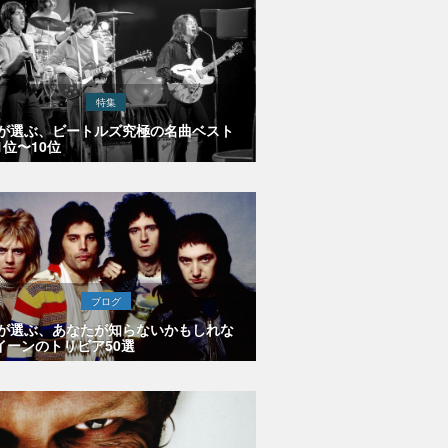
特集
Eが選ぶ、ビートルズ究極の名曲ベスト
1位〜10位
ブログ
Eが選ぶ、あなたが知らないかもしれな
イーンのトリビア50選