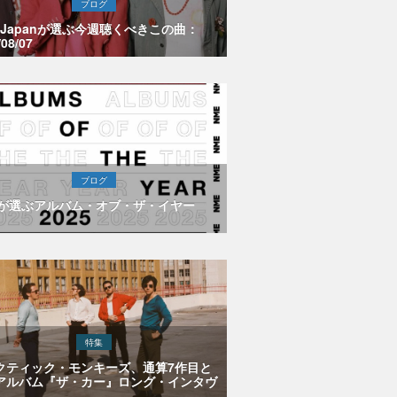
ブログ
E Japanが選ぶ今週聴くべきこの曲：
/08/07
ブログ
Eが選ぶアルバム・オブ・ザ・イヤー
特集
クティック・モンキーズ、通算7作目と
アルバム『ザ・カー』ロング・インタヴ