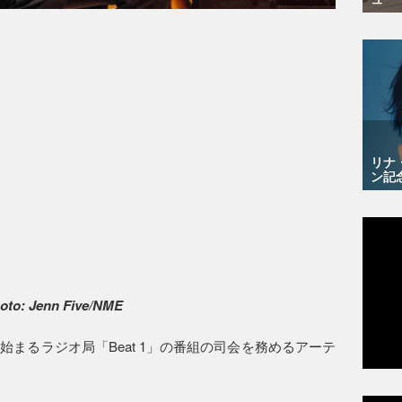
リナ
ン記
oto: Jenn Five/NME
まるラジオ局「Beat 1」の番組の司会を務めるアーテ