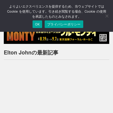
よりよいエクスペリエンスを提供するため、当ウェブサイトでは
T
o
Cookie を使用しています。引き続き閲覧する場合、Cookie の使用
g
を承諾したものとみなされます。
g
OK
プライバシーポリシー
l
e
n
a
v
i
Elton Johnの最新記事
g
a
t
i
o
n