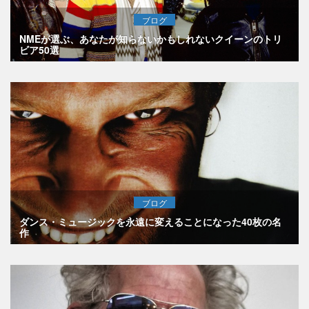
ブログ
NMEが選ぶ、あなたが知らないかもしれないクイーンのトリ
ビア50選
ブログ
ダンス・ミュージックを永遠に変えることになった40枚の名
作