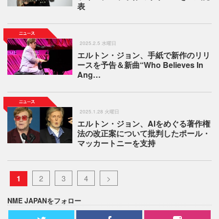
表
2025.2.5 水曜日
エルトン・ジョン、手紙で新作のリリ
ースを予告＆新曲“Who Believes In
Ang…
2025.1.28 火曜日
エルトン・ジョン、AIをめぐる著作権
法の改正案について批判したポール・
マッカートニーを支持
1
2
3
4
>
NME JAPANをフォロー