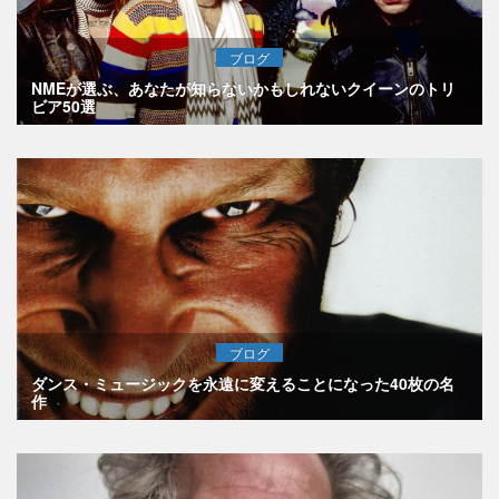
ブログ
NMEが選ぶ、あなたが知らないかもしれないクイーンのトリ
ビア50選
ブログ
ダンス・ミュージックを永遠に変えることになった40枚の名
作