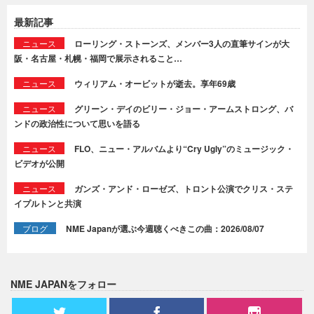
最新記事
ニュース
ローリング・ストーンズ、メンバー3人の直筆サインが大
阪・名古屋・札幌・福岡で展示されること…
ニュース
ウィリアム・オービットが逝去。享年69歳
ニュース
グリーン・デイのビリー・ジョー・アームストロング、バ
ンドの政治性について思いを語る
ニュース
FLO、ニュー・アルバムより“Cry Ugly”のミュージック・
ビデオが公開
ニュース
ガンズ・アンド・ローゼズ、トロント公演でクリス・ステ
イプルトンと共演
ブログ
NME Japanが選ぶ今週聴くべきこの曲：2026/08/07
NME JAPANをフォロー