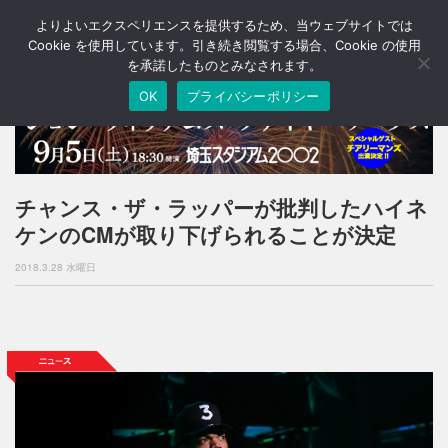
よりよいエクスペリエンスを提供するため、当ウェブサイトでは
T
o
Cookie を使用しています。引き続き閲覧する場合、Cookie の使用
g
を承諾したものとみなされます。
g
OK
プライバシーポリシー
l
e
n
a
v
i
チャンス・ザ・ラッパーが批判したハイネ
g
ケンのCMが取り下げられることが決定
a
t
2018.3.28 水曜日
i
o
n