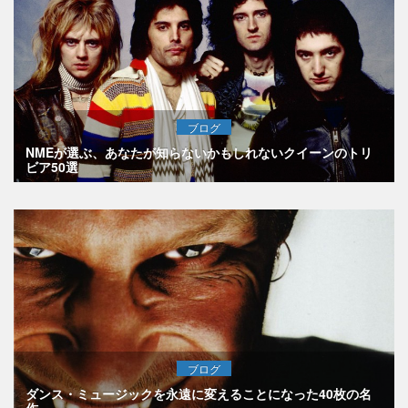
ブログ
NMEが選ぶ、あなたが知らないかもしれないクイーンのトリ
ビア50選
ブログ
ダンス・ミュージックを永遠に変えることになった40枚の名
作