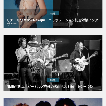
特集
リナ・サワヤマ＆Nakajin、コラボレーション記念対談インタ
ヴュー
特集
NMEが選ぶ、ビートルズ究極の名曲ベスト50 1位〜10位