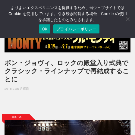
よりよいエクスペリエンスを提供するため、当ウェブサイトでは
T
o
Cookie を使用しています。引き続き閲覧する場合、Cookie の使用
g
を承諾したものとみなされます。
g
OK
プライバシーポリシー
l
e
n
a
v
i
ボン・ジョヴィ、ロックの殿堂入り式典で
g
クラシック・ラインナップで再結成するこ
a
t
とに
i
o
2018.2.26 月曜日
n