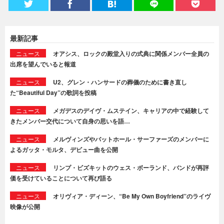
最新記事
ニュース
オアシス、ロックの殿堂入りの式典に関係メンバー全員の
出席を望んでいると報道
ニュース
U2、グレン・ハンサードの葬儀のために書き直し
た“Beautiful Day”の歌詞を投稿
ニュース
メガデスのデイヴ・ムステイン、キャリアの中で経験して
きたメンバー交代について自身の思いを語…
ニュース
メルヴィンズやバットホール・サーファーズのメンバーに
よるガッタ・モルタ、デビュー曲を公開
ニュース
リンプ・ビズキットのウェス・ボーランド、バンドが再評
価を受けていることについて再び語る
ニュース
オリヴィア・ディーン、“Be My Own Boyfriend”のライヴ
映像が公開