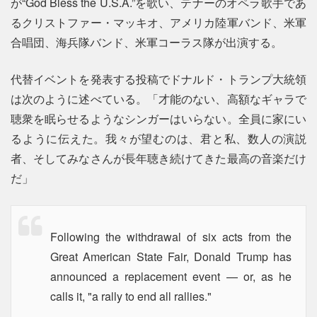
が“God Bless the U.S.A.”を歌い、テナーのオペラ歌手であ
るクリストファー・マッキオ、アメリカ陸軍バンド、米軍
合唱団、海兵隊バンド、米軍コーラス隊が出演する。
代替イベントを発表する投稿でドナルド・トランプ大統領
は次のように述べている。「才能のない、高額なギャラで
聴衆を眠らせるようなシンガーはいらない。全員に家にい
るように伝えた。我々が望むのは、君と私、数人の演説
者、そしてみなさんが長年聴き続けてきた最高の音楽だけ
だ」
Following the withdrawal of six acts from the
Great American State Fair, Donald Trump has
announced a replacement event — or, as he
calls it, "a rally to end all rallies."