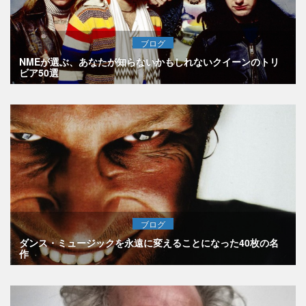
ブログ
NMEが選ぶ、あなたが知らないかもしれないクイーンのトリ
ビア50選
ブログ
ダンス・ミュージックを永遠に変えることになった40枚の名
作