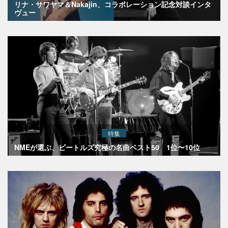
リナ・サワヤマ＆Nakajin、コラボレーション記念対談インタ
ヴュー
特集
NMEが選ぶ、ビートルズ究極の名曲ベスト50 1位〜10位