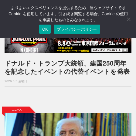
よりよいエクスペリエンスを提供するため、当ウェブサイトでは
T
o
Cookie を使用しています。引き続き閲覧する場合、Cookie の使用
g
を承諾したものとみなされます。
g
OK
プライバシーポリシー
l
e
n
a
v
i
ドナルド・トランプ大統領、建国250周年
g
を記念したイベントの代替イベントを発表
a
t
2026.6.5 金曜日
i
o
n