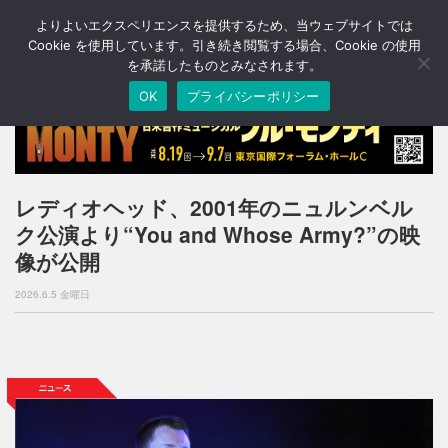
よりよいエクスペリエンスを提供するため、当ウェブサイトでは
T
o
Cookie を使用しています。引き続き閲覧する場合、Cookie の使用
g
を承諾したものとみなされます。
g
OK
プライバシーポリシー
l
e
n
a
v
i
レディオヘッド、2001年のニュルンベル
g
ク公演より“You and Whose Army?”の映
a
t
像が公開
i
o
2026.6.5 金曜日
n