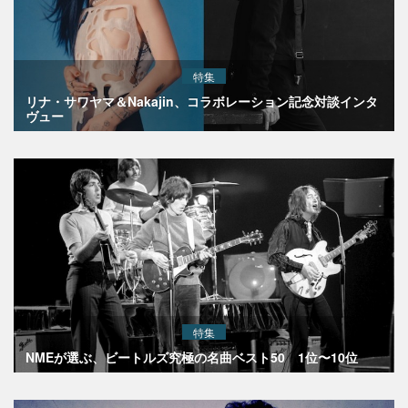
特集
リナ・サワヤマ＆Nakajin、コラボレーション記念対談インタ
ヴュー
特集
NMEが選ぶ、ビートルズ究極の名曲ベスト50 1位〜10位