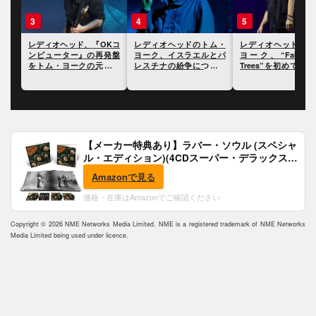
3
4
5
かに
レディオヘッド、『OKコ
レディオヘッドのトム・
レディオヘッドのト
ート
ンピューター』の再発盤
ヨーク、イスラエルとパ
ヨーク、“Fake Plas
をトム・ヨークの元妻に
レスチナの紛争について
Trees”を初めて聴
捧げていることが明らか
自身の見解を表明
た時に泣いたことに
に
て語る
【メーカー特典あり】ラバー・ソウル (スペシャ
ル・エディション)(4CDスーパー・デラックス)
(完全生産限定盤)(SHM-CD)(特典:B2ポスター付)
Amazonで見る
価格・在庫はAmazonでご確認ください
Copyright © 2026 NME Networks Media Limited. NME is a registered trademark of NME Networks
Media Limited being used under licence.