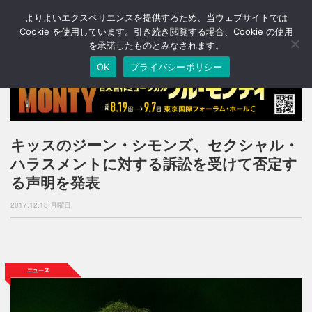
よりよいエクスペリエンスを提供するため、当ウェブサイトでは
T
o
Cookie を使用しています。引き続き閲覧する場合、Cookie の使用
g
を承諾したものとみなされます。
g
OK
プライバシーポリシー
l
e
n
a
v
i
キッスのジーン・シモンズ、セクシャル・
g
ハラスメントに対する訴訟を受けて否定す
a
t
る声明を発表
i
o
2017.12.18 月曜日
n