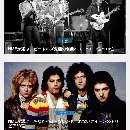
特集
NMEが選ぶ、ビートルズ究極の名曲ベスト50 1位〜10位
ブログ
NMEが選ぶ、あなたが知らないかもしれないクイーンのトリ
ビア50選