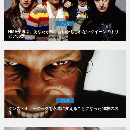
ブログ
NMEが選ぶ、あなたが知らないかもしれないクイーンのトリ
ビア50選
ブログ
ダンス・ミュージックを永遠に変えることになった40枚の名
作