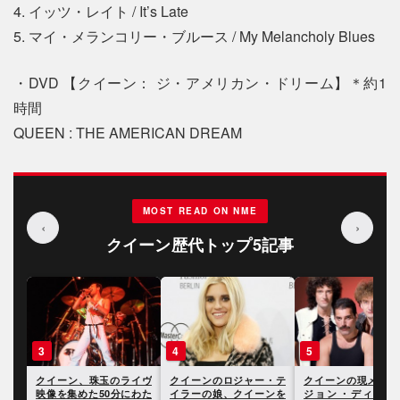
4. イッツ・レイト / It’s Late
5. マイ・メランコリー・ブルース / My Melancholy Blues
・DVD 【クイーン： ジ・アメリカン・ドリーム】＊約1
時間
QUEEN : THE AMERICAN DREAM
MOST READ ON NME
‹
›
クイーン歴代トップ5記事
3
4
5
ン・
クイーン、珠玉のライヴ
クイーンのロジャー・テ
クイーンの現メンバ
ーキ
映像を集めた50分にわた
イラーの娘、クイーンを
ジョン・ディーコ