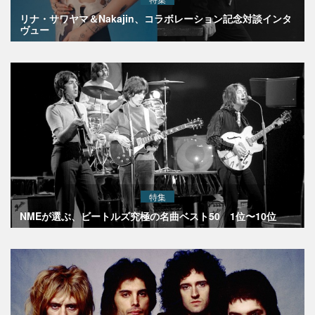
リナ・サワヤマ＆Nakajin、コラボレーション記念対談インタ
ヴュー
特集
NMEが選ぶ、ビートルズ究極の名曲ベスト50 1位〜10位