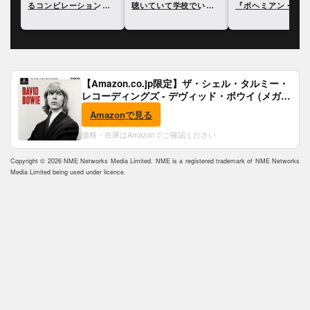
につ
るコンピレーション動画
聴いていて学校でいじめ
『ボヘミアン・ラプ
が公開
にあったと明かす
ィ』を観たかは知ら
と語る
【Amazon.co.jp限定】ザ・シェル・タルミー・
レコーディングズ - デヴィッド・ボウイ (メガジ
ャケ付)
Amazonで見る
価格・在庫はAmazonでご確認ください
Copyright © 2026 NME Networks Media Limited. NME is a registered trademark of NME Networks
Media Limited being used under licence.