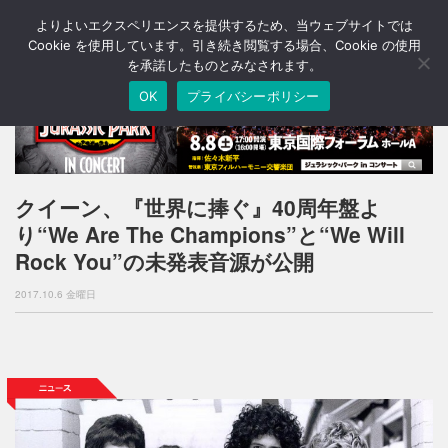
よりよいエクスペリエンスを提供するため、当ウェブサイトでは
T
o
Cookie を使用しています。引き続き閲覧する場合、Cookie の使用
g
を承諾したものとみなされます。
g
OK
プライバシーポリシー
l
e
n
a
v
i
クイーン、『世界に捧ぐ』40周年盤よ
g
り“We Are The Champions”と“We Will
a
t
Rock You”の未発表音源が公開
i
o
2017.10.6 金曜日
n