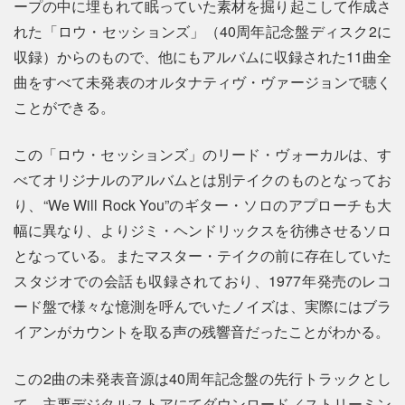
ープの中に埋もれて眠っていた素材を掘り起こして作成さ
れた「ロウ・セッションズ」（40周年記念盤ディスク2に
収録）からのもので、他にもアルバムに収録された11曲全
曲をすべて未発表のオルタナティヴ・ヴァージョンで聴く
ことができる。
この「ロウ・セッションズ」のリード・ヴォーカルは、す
べてオリジナルのアルバムとは別テイクのものとなってお
り、“We Will Rock You”のギター・ソロのアプローチも大
幅に異なり、よりジミ・ヘンドリックスを彷彿させるソロ
となっている。またマスター・テイクの前に存在していた
スタジオでの会話も収録されており、1977年発売のレコ
ード盤で様々な憶測を呼んでいたノイズは、実際にはブラ
イアンがカウントを取る声の残響音だったことがわかる。
この2曲の未発表音源は40周年記念盤の先行トラックとし
て、主要デジタルストアにてダウンロード／ストリーミン