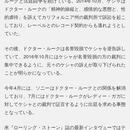
ルークと法廷闘争を続けている。2014年10月、ケシャは
ドクター・ルークの「精神的操縦と、感情的な悪態と、性
的虐待」を訴えてカリフォルニア州の裁判所で訴訟を起こ
しており、レーベルとのレコード契約からも逃れようとし
ていた。
その後、ドクター・ルークは名誉毀損でケシャを逆告訴し
ていて、2016年10月にはケシャが名誉毀損の方の裁判に
集中できるように、元々のケシャの訴えが取り下げられた
ことが明らかになっている。
今年4月には、ソニーはドクター・ルークとの関係を解消
しており、7月にはドクター・ルークがレディー・ガガに
対してケシャとの裁判で証言するように出廷を求める事態
となっている。
米『ローリング・ストーン』誌の最新インタヴューではテ