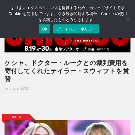
よりよいエクスペリエンスを提供するため、当ウェブサイトでは
T
o
Cookie を使用しています。引き続き閲覧する場合、Cookie の使用
g
を承諾したものとみなされます。
g
OK
プライバシーポリシー
l
e
n
a
v
i
ケシャ、ドクター・ルークとの裁判費用を
g
寄付してくれたテイラー・スウィフトを賞
a
t
賛
i
o
2017.10.5 木曜日
n