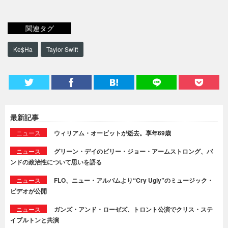
関連タグ
Ke$Ha
Taylor Swift
最新記事
ニュース
ウィリアム・オービットが逝去。享年69歳
ニュース
グリーン・デイのビリー・ジョー・アームストロング、バ
ンドの政治性について思いを語る
ニュース
FLO、ニュー・アルバムより“Cry Ugly”のミュージック・
ビデオが公開
ニュース
ガンズ・アンド・ローゼズ、トロント公演でクリス・ステ
イプルトンと共演