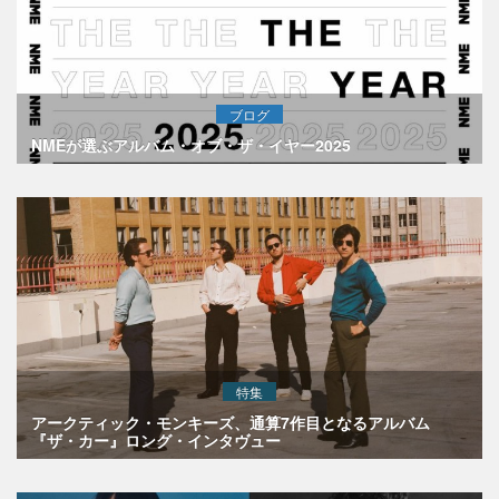
ブログ
NMEが選ぶアルバム・オブ・ザ・イヤー2025
特集
アークティック・モンキーズ、通算7作目となるアルバム
『ザ・カー』ロング・インタヴュー