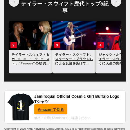
‹
›
テイラー・スウィフト歴代トップ5記
事
3
4
5
ト＆
テイラー・スウィフト、
ジャック・ホワイト、テ
テイラー・スウィフ
ェス
スクーター・ブラウンら
イラー・スウィフトのよ
ドキュメンタリーで
歌詞を
による反論を受けてさら
うに人生の実体験を歌詞
ー中に経験した二度
明ら
に反論
にすることには興味がな
局について言及
いと語る
Jamiroquai Official Cosmic Girl Buffalo Logo
Tシャツ
Amazonで見る
価格・在庫はAmazonでご確認ください
Copyright © 2026 NME Networks Media Limited. NME is a registered trademark of NME Networks