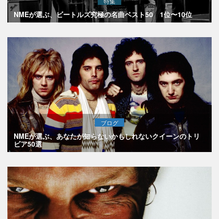
特集
NMEが選ぶ、ビートルズ究極の名曲ベスト50 1位〜10位
ブログ
NMEが選ぶ、あなたが知らないかもしれないクイーンのトリ
ビア50選