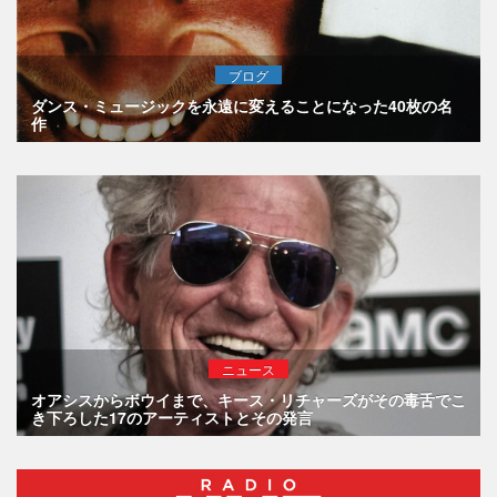
ブログ
ダンス・ミュージックを永遠に変えることになった40枚の名
作
ニュース
オアシスからボウイまで、キース・リチャーズがその毒舌でこ
き下ろした17のアーティストとその発言