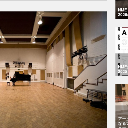
NM
2026
NM
2025
アー
なる
ュー