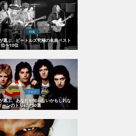
特集
Eが選ぶ、ビートルズ究極の名曲ベスト
1位〜10位
ブログ
Eが選ぶ、あなたが知らないかもしれな
イーンのトリビア50選