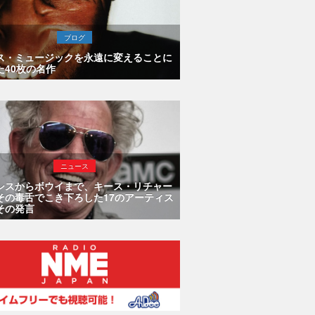
ブログ
ス・ミュージックを永遠に変えることに
た40枚の名作
ニュース
シスからボウイまで、キース・リチャー
その毒舌でこき下ろした17のアーティス
その発言