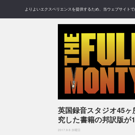
NEWS
REVIEWS
GAL
よりよいエクスペリエンスを提供するため、当ウェブサイトでは 
英国録音スタジオ45
究した書籍の邦訳版が1
2017.9.6 水曜日