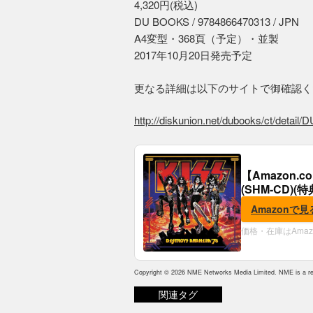
4,320円(税込)
DU BOOKS / 9784866470313 / JPN
A4変型・368頁（予定）・並製
2017年10月20日発売予定
更なる詳細は以下のサイトで御確認く
http://diskunion.net/dubooks/ct/detail
【Amazon.
(SHM-CD)
Amazonで見
価格・在庫はAma
Copyright © 2026 NME Networks Media Limited. NME is a reg
関連タグ