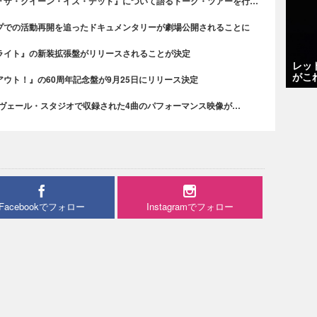
『ザ・クイーン・イズ・デッド』について語るトーク・ツアーを行…
プでの活動再開を追ったドキュメンタリーが劇場公開されることに
ライト』の新装拡張盤がリリースされることが決定
レッ
がこ
ウト！』の60周年記念盤が9月25日にリリース決定
・ヴェール・スタジオで収録された4曲のパフォーマンス映像が…
Facebookでフォロー
Instagramでフォロー