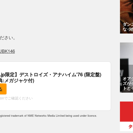
ダン
なっ
ださい。
/DUBK146
co.jp限定】デストロイズ・アナハイム'76 (限定盤)
オア
(特典:メガジャケ付)
ズが
トと
る
zonでご確認ください
istered trademark of NME Networks Media Limited being used under licence.