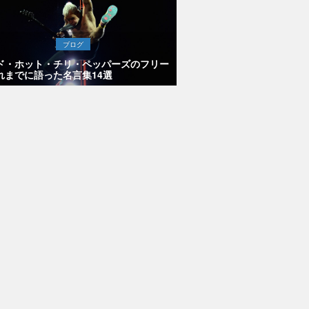
ブログ
ド・ホット・チリ・ペッパーズのフリー
れまでに語った名言集14選