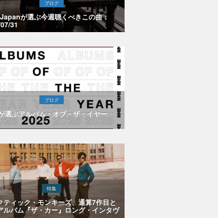
ブログ
E Japanが選ぶ今週聴くべきこの曲：
/07/31
ブログ
Eが選ぶアルバム・オブ・ザ・イヤー
特集
クティック・モンキーズ、通算7作目と
アルバム『ザ・カー』ロング・インタヴ