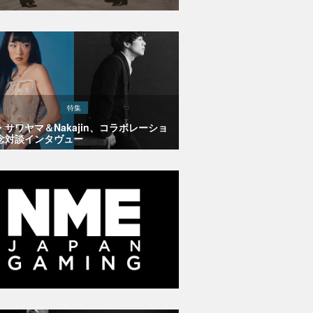
特集
・サワヤマ＆Nakajin、コラボレーショ
念対談インタヴュー