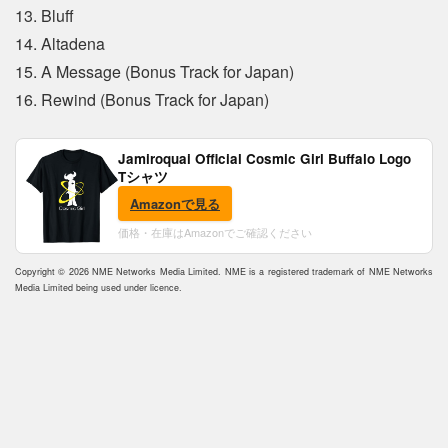
13. Bluff
14. Altadena
15. A Message (Bonus Track for Japan)
16. Rewind (Bonus Track for Japan)
Jamiroquai Official Cosmic Girl Buffalo Logo
Tシャツ
Amazonで見る
価格・在庫はAmazonでご確認ください
Copyright © 2026 NME Networks Media Limited. NME is a registered trademark of NME Networks
Media Limited being used under licence.