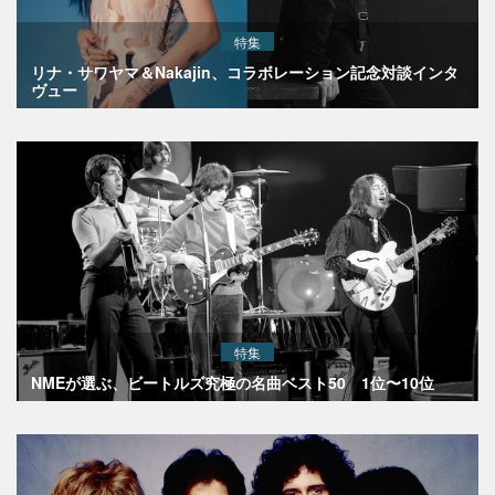
特集
リナ・サワヤマ＆Nakajin、コラボレーション記念対談インタ
ヴュー
特集
NMEが選ぶ、ビートルズ究極の名曲ベスト50 1位〜10位