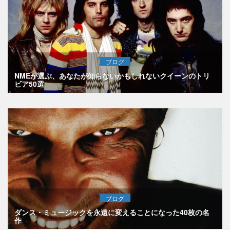
ブログ
NMEが選ぶ、あなたが知らないかもしれないクイーンのトリ
ビア50選
ブログ
ダンス・ミュージックを永遠に変えることになった40枚の名
作