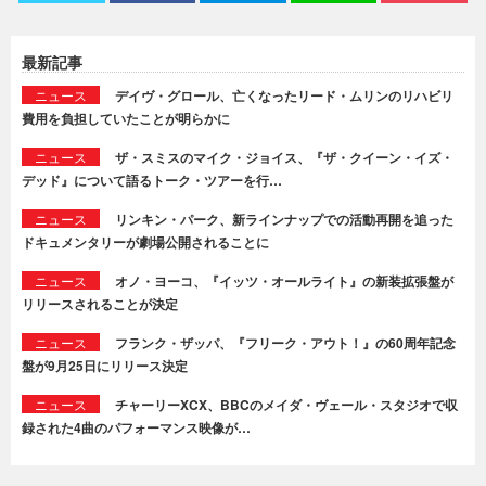
最新記事
ニュース
デイヴ・グロール、亡くなったリード・ムリンのリハビリ
費用を負担していたことが明らかに
ニュース
ザ・スミスのマイク・ジョイス、『ザ・クイーン・イズ・
デッド』について語るトーク・ツアーを行…
ニュース
リンキン・パーク、新ラインナップでの活動再開を追った
ドキュメンタリーが劇場公開されることに
ニュース
オノ・ヨーコ、『イッツ・オールライト』の新装拡張盤が
リリースされることが決定
ニュース
フランク・ザッパ、『フリーク・アウト！』の60周年記念
盤が9月25日にリリース決定
ニュース
チャーリーXCX、BBCのメイダ・ヴェール・スタジオで収
録された4曲のパフォーマンス映像が…