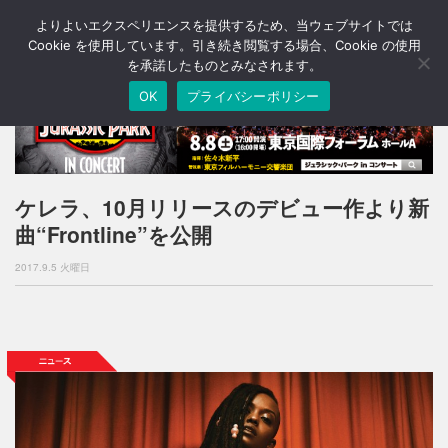
よりよいエクスペリエンスを提供するため、当ウェブサイトでは
T
o
Cookie を使用しています。引き続き閲覧する場合、Cookie の使用
g
を承諾したものとみなされます。
g
OK
プライバシーポリシー
l
e
n
a
v
i
ケレラ、10月リリースのデビュー作より新
g
曲“Frontline”を公開
a
t
2017.9.5 火曜日
i
o
n