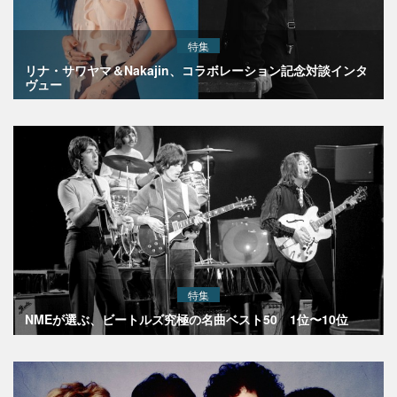
特集
リナ・サワヤマ＆Nakajin、コラボレーション記念対談インタ
ヴュー
特集
NMEが選ぶ、ビートルズ究極の名曲ベスト50 1位〜10位