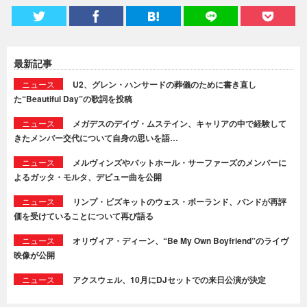
最新記事
ニュース
U2、グレン・ハンサードの葬儀のために書き直し
た“Beautiful Day”の歌詞を投稿
ニュース
メガデスのデイヴ・ムステイン、キャリアの中で経験して
きたメンバー交代について自身の思いを語…
ニュース
メルヴィンズやバットホール・サーファーズのメンバーに
よるガッタ・モルタ、デビュー曲を公開
ニュース
リンプ・ビズキットのウェス・ボーランド、バンドが再評
価を受けていることについて再び語る
ニュース
オリヴィア・ディーン、“Be My Own Boyfriend”のライヴ
映像が公開
ニュース
アクスウェル、10月にDJセットでの来日公演が決定