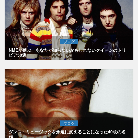
ブログ
NMEが選ぶ、あなたが知らないかもしれないクイーンのトリ
ビア50選
ブログ
ダンス・ミュージックを永遠に変えることになった40枚の名
作