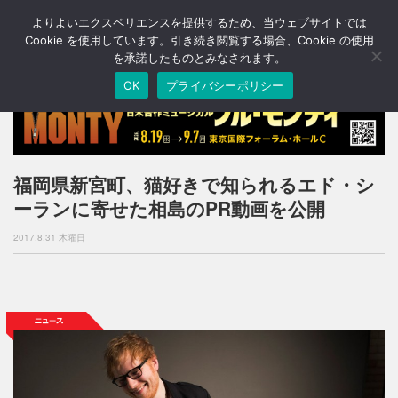
よりよいエクスペリエンスを提供するため、当ウェブサイトでは
T
o
Cookie を使用しています。引き続き閲覧する場合、Cookie の使用
g
を承諾したものとみなされます。
g
OK
プライバシーポリシー
l
e
n
a
v
i
福岡県新宮町、猫好きで知られるエド・シ
g
ーランに寄せた相島のPR動画を公開
a
t
2017.8.31 木曜日
i
o
n