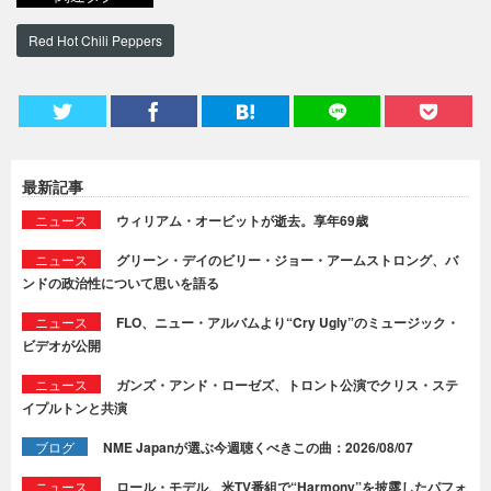
Red Hot Chili Peppers
最新記事
ニュース
ウィリアム・オービットが逝去。享年69歳
ニュース
グリーン・デイのビリー・ジョー・アームストロング、バ
ンドの政治性について思いを語る
ニュース
FLO、ニュー・アルバムより“Cry Ugly”のミュージック・
ビデオが公開
ニュース
ガンズ・アンド・ローゼズ、トロント公演でクリス・ステ
イプルトンと共演
ブログ
NME Japanが選ぶ今週聴くべきこの曲：2026/08/07
ニュース
ロール・モデル、米TV番組で“Harmony”を披露したパフォ