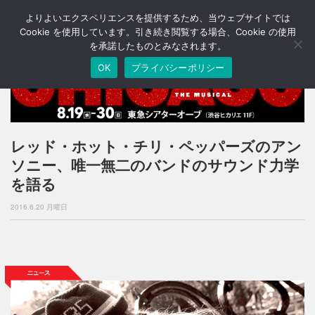
よりよいエクスペリエンスを提供するため、当ウェブサイトでは
T
o
Cookie を使用しています。引き続き閲覧する場合、Cookie の使用
g
を承諾したものとみなされます。
g
OK
プライバシーポリシー
l
e
n
a
v
i
レッド・ホット・チリ・ペッパーズのアン
g
ソニー、唯一無二のバンドのサウンド力学
a
t
を語る
i
o
2016.6.20 月曜日
n