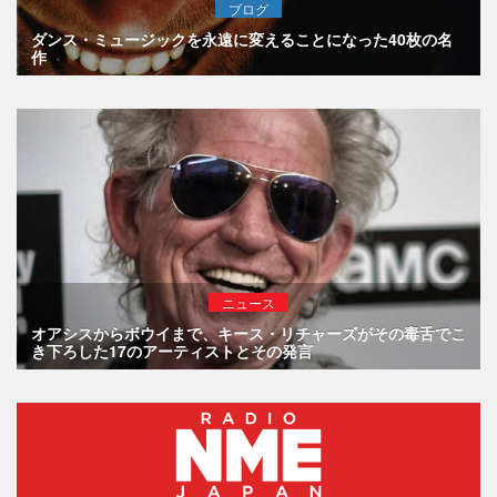
ブログ
ダンス・ミュージックを永遠に変えることになった40枚の名
作
ニュース
オアシスからボウイまで、キース・リチャーズがその毒舌でこ
き下ろした17のアーティストとその発言