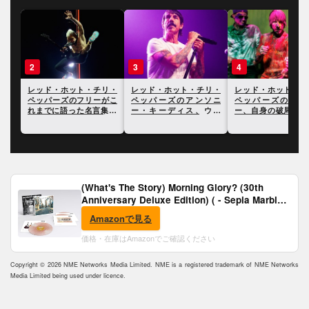
3
4
5
リ・
レッド・ホット・チリ・
レッド・ホット・チリ・
レッチリのアンソニ
がこ
ペッパーズのアンソニ
ペッパーズのアンソニ
キーディス、クリス
14
ー・キーディス、ウィ
ー、自身の破局と性生活
ーネルの死について
ル・スミスの平手打ちに
について明かす
ついて言及
(What's The Story) Morning Glory? (30th
Anniversary Deluxe Edition) ( - Sepia Marble
Vinyl) [Analog]
Amazonで見る
価格・在庫はAmazonでご確認ください
Copyright © 2026 NME Networks Media Limited. NME is a registered trademark of NME Networks
Media Limited being used under licence.