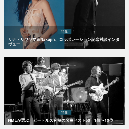
特集
リナ・サワヤマ＆Nakajin、コラボレーション記念対談インタ
ヴュー
特集
NMEが選ぶ、ビートルズ究極の名曲ベスト50 1位〜10位