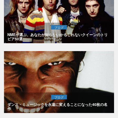
ブログ
NMEが選ぶ、あなたが知らないかもしれないクイーンのトリ
ビア50選
ブログ
ダンス・ミュージックを永遠に変えることになった40枚の名
作