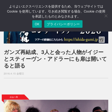
よりよいエクスペリエンスを提供するため、当ウェブサイトでは
T
o
Cookie を使用しています。引き続き閲覧する場合、Cookie の使用
g
を承諾したものとみなされます。
g
OK
プライバシーポリシー
l
e
n
a
v
i
ガンズ再結成、3人と会った人物がイジー
g
とスティーヴン・アドラーにも扉は開いて
a
t
ると語る
i
o
2016.4.15 金曜日
n