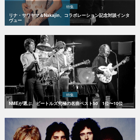
特集
リナ・サワヤマ＆Nakajin、コラボレーション記念対談インタ
ヴュー
特集
NMEが選ぶ、ビートルズ究極の名曲ベスト50 1位〜10位