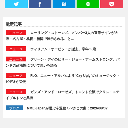
最新記事
ニュース
ローリング・ストーンズ、メンバー3人の直筆サインが大
阪・名古屋・札幌・福岡で展示されること…
ニュース
ウィリアム・オービットが逝去。享年69歳
ニュース
グリーン・デイのビリー・ジョー・アームストロング、バ
ンドの政治性について思いを語る
ニュース
FLO、ニュー・アルバムより“Cry Ugly”のミュージック・
ビデオが公開
ニュース
ガンズ・アンド・ローゼズ、トロント公演でクリス・ステ
イプルトンと共演
ブログ
NME Japanが選ぶ今週聴くべきこの曲：2026/08/07