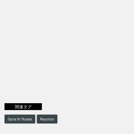
関連タグ
Guns N' Roses
Reunion