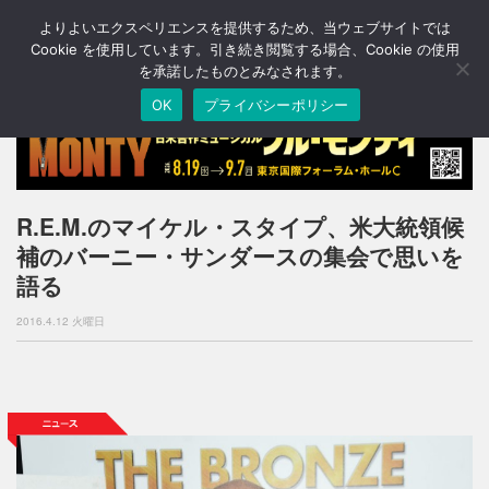
よりよいエクスペリエンスを提供するため、当ウェブサイトでは
T
o
Cookie を使用しています。引き続き閲覧する場合、Cookie の使用
g
を承諾したものとみなされます。
g
OK
プライバシーポリシー
l
e
n
a
v
i
R.E.M.のマイケル・スタイプ、米大統領候
g
補のバーニー・サンダースの集会で思いを
a
t
語る
i
o
2016.4.12 火曜日
n