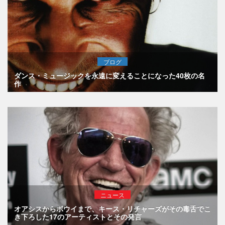
ブログ
ダンス・ミュージックを永遠に変えることになった40枚の名
作
ニュース
オアシスからボウイまで、キース・リチャーズがその毒舌でこ
き下ろした17のアーティストとその発言