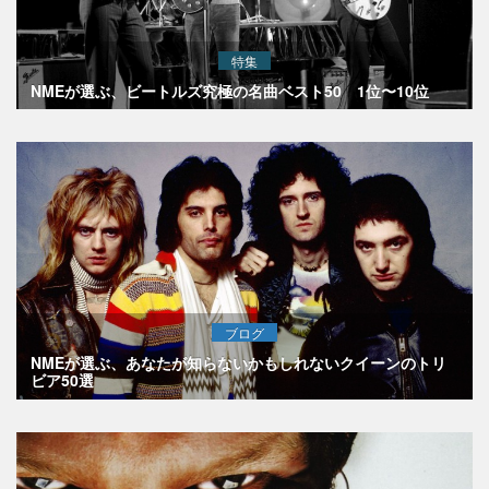
特集
NMEが選ぶ、ビートルズ究極の名曲ベスト50 1位〜10位
ブログ
NMEが選ぶ、あなたが知らないかもしれないクイーンのトリ
ビア50選