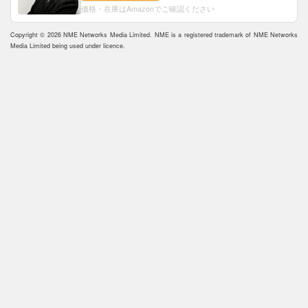
価格・在庫はAmazonでご確認ください
Copyright © 2026 NME Networks Media Limited. NME is a registered trademark of NME Networks
Media Limited being used under licence.