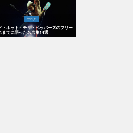
ブログ
ド・ホット・チリ・ペッパーズのフリー
れまでに語った名言集14選