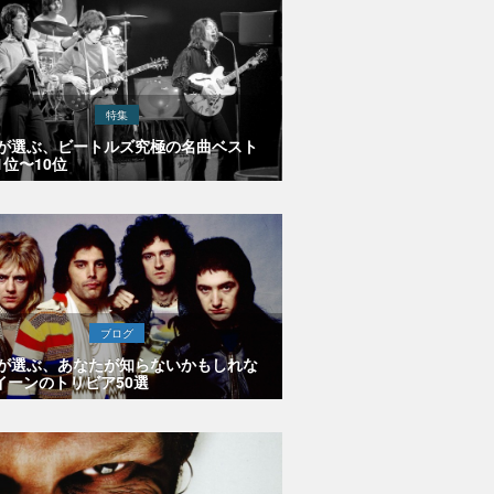
特集
Eが選ぶ、ビートルズ究極の名曲ベスト
1位〜10位
ブログ
Eが選ぶ、あなたが知らないかもしれな
イーンのトリビア50選