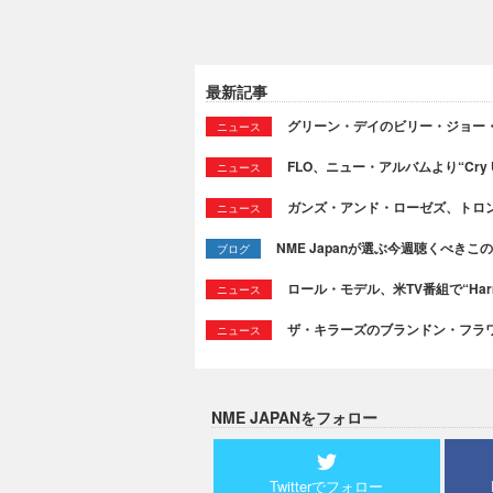
最新記事
グリーン・デイのビリー・ジョー
ニュース
FLO、ニュー・アルバムより“Cry
ニュース
ガンズ・アンド・ローゼズ、トロ
ニュース
NME Japanが選ぶ今週聴くべきこの曲：
ブログ
ロール・モデル、米TV番組で“Ha
ニュース
ザ・キラーズのブランドン・フラワーズ
ニュース
NME JAPANをフォロー
Twitterでフォロー