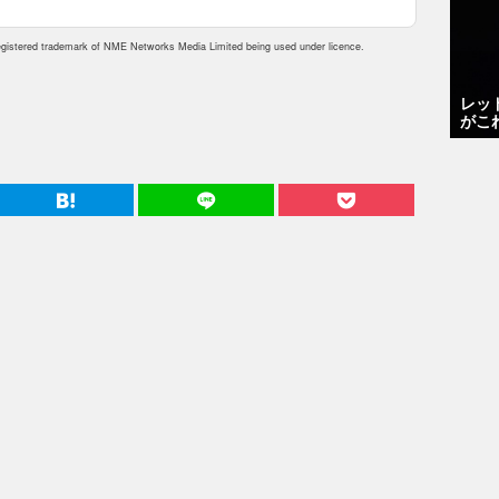
istered trademark of NME Networks Media Limited being used under licence.
レッ
がこ