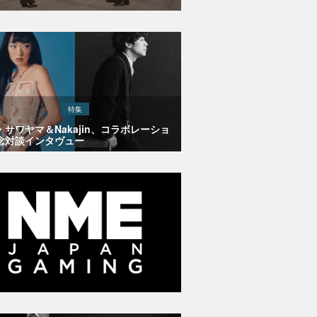
特集
・サワヤマ＆Nakajin、コラボレーショ
念対談インタヴュー