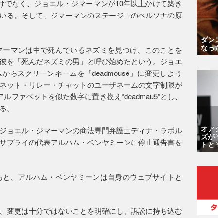
標だけでなく、ジョエル・ジマーマンが10年以上かけて築き
いる。そして、ジマーマンのステージ上のペルソナの原
ダン
なっ
ジマーマンは中で死んでいるネズミを見つけ、このことを
彼を「死んだネズミの男」と呼び始めたという。ジョエ
らスクリーンネームを「deadmouse」に変更しよう
ネット・リレー・チャットのユーザネームの文字制限が
ファベットを似た数字に置き換え“deadmau5”とし、
る。
オア
ジョエル・ジマーマンの商法専門弁護士ディナ・ラポル
ズが
サプライの代表アルハム・ベンヤミーンに停止通告書を
トと
あと、アルハム・ベンヤミーンは自身のウェブサイトと
、変更は十分ではないことを明確にし、訴訟に持ち込む