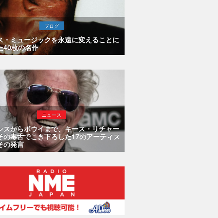
ブログ
ス・ミュージックを永遠に変えることに
た40枚の名作
ニュース
シスからボウイまで、キース・リチャー
その毒舌でこき下ろした17のアーティス
その発言