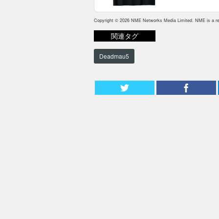
Copyright © 2026 NME Networks Media Limited. NME is a reg
関連タグ
Deadmau5