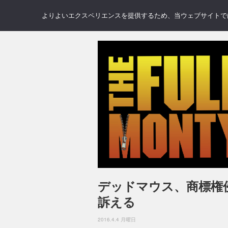
NEWS
REVIEWS
GAL
よりよいエクスペリエンスを提供するため、当ウェブサイトでは 
デッドマウス、商標権
訴える
2016.4.4 月曜日