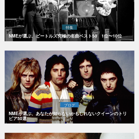
特集
NMEが選ぶ、ビートルズ究極の名曲ベスト50 1位〜10位
ブログ
NMEが選ぶ、あなたが知らないかもしれないクイーンのトリ
ビア50選