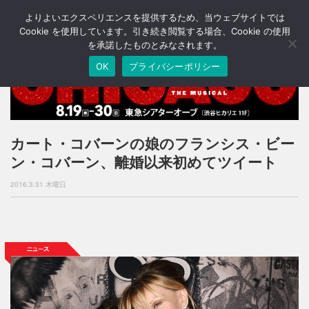
よりよいエクスペリエンスを提供するため、当ウェブサイトでは
T
o
Cookie を使用しています。引き続き閲覧する場合、Cookie の使用
g
を承諾したものとみなされます。
g
OK
プライバシーポリシー
l
e
n
a
v
i
カート・コバーンの娘のフランシス・ビー
g
ン・コバーン、離婚以来初めてツイート
a
t
2016.3.31 木曜日
i
o
n