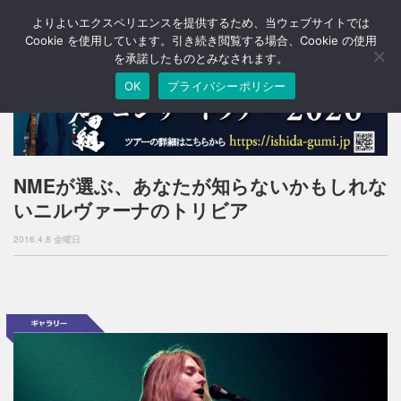
よりよいエクスペリエンスを提供するため、当ウェブサイトでは
T
o
Cookie を使用しています。引き続き閲覧する場合、Cookie の使用
g
を承諾したものとみなされます。
g
OK
プライバシーポリシー
l
e
n
a
v
i
NMEが選ぶ、あなたが知らないかもしれな
g
いニルヴァーナのトリビア
a
t
2016.4.8 金曜日
i
o
n