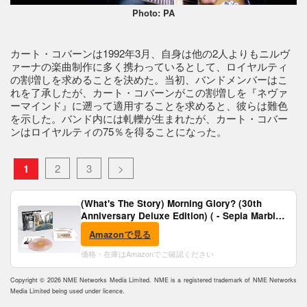
Photo: PA
カート・コバーンは1992年3月、自身は他の2人よりもニルヴ
ァーナの楽曲制作に多く携わっているとして、ロイヤルティ
の割増しを求めることを決めた。当初、バンドメンバーはこ
れを了承したが、カート・コバーンがこの割増しを『ネヴァ
ーマインド』に遡って適用することを求めると、彼らは難色
を示した。バンド内には軋轢が生まれたが、カート・コバー
ンはロイヤルティの75％を得ることになった。
1
2
3
>
(What's The Story) Morning Glory? (30th
Anniversary Deluxe Edition) ( - Sepia Marble
Vinyl) [Analog]
Amazonで見る
価格・在庫はAmazonでご確認ください
Copyright © 2026 NME Networks Media Limited. NME is a registered trademark of NME Networks
Media Limited being used under licence.