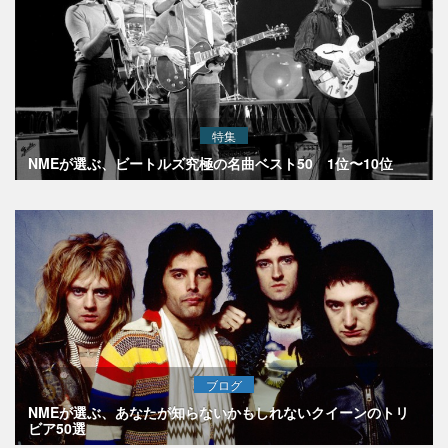
特集
NMEが選ぶ、ビートルズ究極の名曲ベスト50 1位〜10位
ブログ
NMEが選ぶ、あなたが知らないかもしれないクイーンのトリ
ビア50選