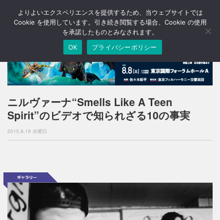
よりよいエクスペリエンスを提供するため、当ウェブサイトでは
T
o
Cookie を使用しています。引き続き閲覧する場合、Cookie の使用
g
を承諾したものとみなされます。
g
OK
プライバシーポリシー
l
e
n
a
v
i
ニルヴァーナ“Smells Like A Teen
g
Spirit”のビデオで知られざる10の事実
a
t
2015.8.19 水曜日
i
o
n