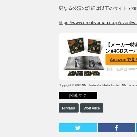
更なる公演の詳細は以下のサイトで御
https://www.creativeman.co.jp/event/wol
【メーカー特
ン)(4CDスー
典:B2ポスター
Amazonで見
価格・在庫はAma
Copyright © 2026 NME Networks Media Limited. NME is a reg
関連タグ
Nirvana
Wolf Alice