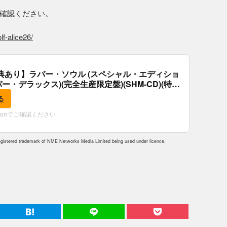
確認ください。
f-alice26/
典あり】ラバー・ソウル (スペシャル・エディショ
パー・デラックス)(完全生産限定盤)(SHM-CD)(特
付)
る
zonでご確認ください
istered trademark of NME Networks Media Limited being used under licence.