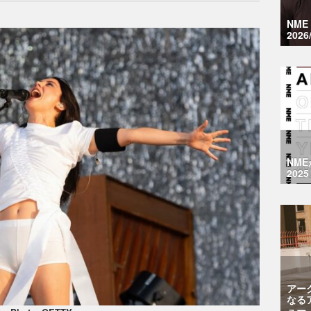
NM
2026
NM
2025
アー
なる
ュー