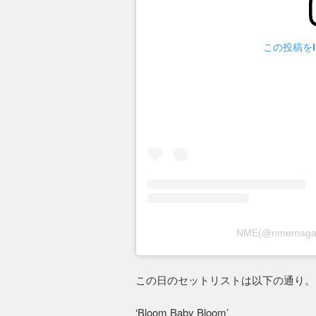
この投稿をIn
NME(@nmemag
この日のセットリストは以下の通り。
‘Bloom Baby Bloom’