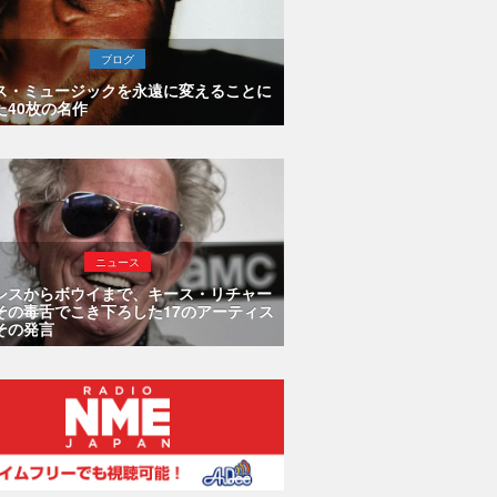
ブログ
ス・ミュージックを永遠に変えることに
た40枚の名作
ニュース
シスからボウイまで、キース・リチャー
その毒舌でこき下ろした17のアーティス
その発言