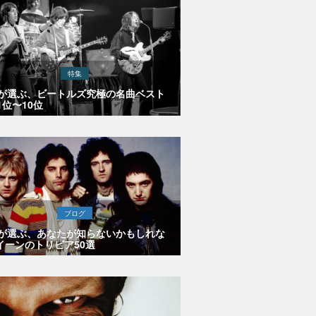
特集
Eが選ぶ、ビートルズ究極の名曲ベスト
1位〜10位
ブログ
Eが選ぶ、あなたが知らないかもしれな
イーンのトリビア50選