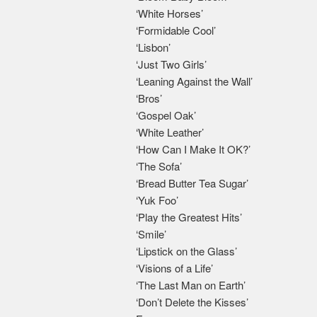
‘White Horses’
‘Formidable Cool’
‘Lisbon’
‘Just Two Girls’
‘Leaning Against the Wall’
‘Bros’
‘Gospel Oak’
‘White Leather’
‘How Can I Make It OK?’
‘The Sofa’
‘Bread Butter Tea Sugar’
‘Yuk Foo’
‘Play the Greatest Hits’
‘Smile’
‘Lipstick on the Glass’
‘Visions of a Life’
‘The Last Man on Earth’
‘Don’t Delete the Kisses’