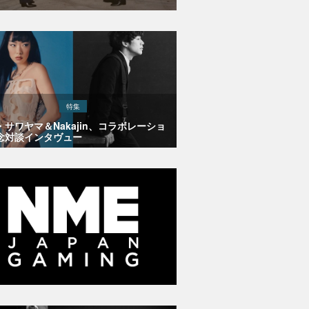
特集
・サワヤマ＆Nakajin、コラボレーショ
念対談インタヴュー