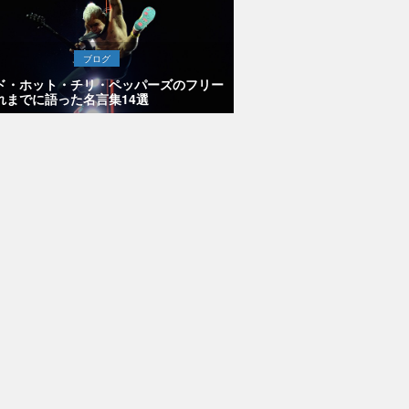
ブログ
ド・ホット・チリ・ペッパーズのフリー
れまでに語った名言集14選