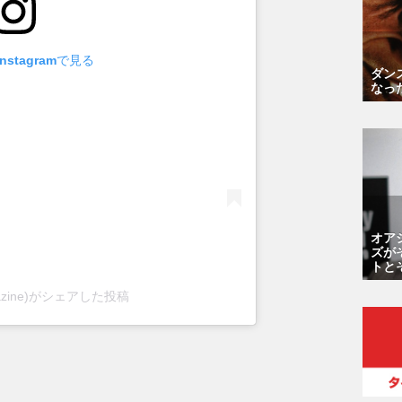
stagramで見る
ダン
なっ
オア
ズが
トと
azine)がシェアした投稿