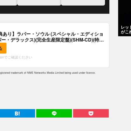
いと語る
レッ
がこ
典あり】ラバー・ソウル (スペシャル・エディショ
パー・デラックス)(完全生産限定盤)(SHM-CD)(特
付)
る
zonでご確認ください
istered trademark of NME Networks Media Limited being used under licence.