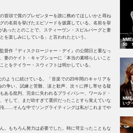
の冒頭で賞のプレゼンターを誰に務めてほしいかと尋ね
グの名前を挙げたエピソードを披露している。名前を挙
があったとのことで、スティーヴン・スピルバーグと妻
とを楽しみにしている」と言われたという。
NM
50 
監督作『ディスクロージャー・デイ』の公開日と重なっ
、妻のケイト・キャプショーに「本当の素晴らしいこと
ことをテイラー・スウィフトは明かしている。
のように続けている。「音楽での23年間のキャリアを
内の争い、試練と苦難、涙と歓声、次々に押し寄せる疑
もある批判、完全に失われるプライバシー、ワールド・
NM
、そして、まだ幼すぎて選択だったことすら覚えていな
いク
沌……そんな中でソングライティングは私がこれまでや
ん。もちろん努力は必要でした。時に苛立ったこともな