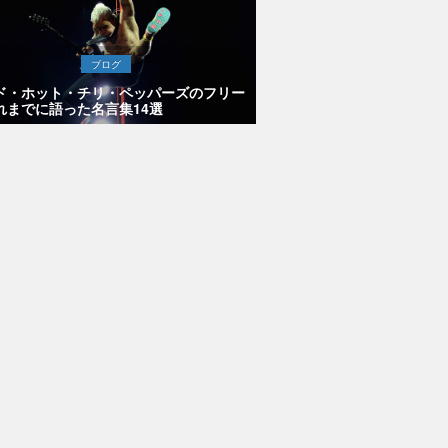
ブログ
ド・ホット・チリ・ペッパーズのフリー
れまでに語った名言集14選