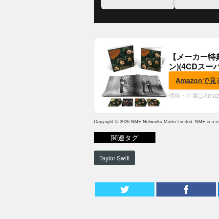
かに
【メーカー特
ン)(4CDスー
典:B2ポスター
Amazonで見
価格・在庫はAma
Copyright © 2026 NME Networks Media Limited. NME is a reg
関連タグ
Taylor Swift