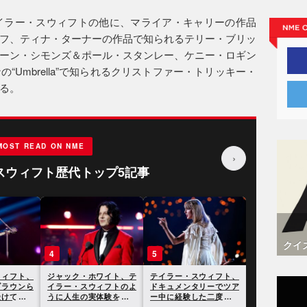
テイラー・スウィフトの他に、マライア・キャリーの作品
フ、ティナ・ターナーの作品で知られるテリー・ブリッ
ーン・シモンズ＆ポール・スタンレー、ケニー・ロギン
Umbrella”で知られるクリストファー・トリッキー・
る。
MOST READ ON NME
›
スウィフト歴代トップ5記事
クイ
4
5
ウィフト、
ジャック・ホワイト、テ
テイラー・スウィフト、
ブラウンら
イラー・スウィフトのよ
ドキュメンタリーでツア
受けてさら
うに人生の実体験を歌詞
ー中に経験した二度の破
にすることには興味がな
局について言及