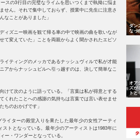
ースの3行目の完璧なライムを思いつくまで執拗に悩ま
ません。それで集中しておらず、授業中に先生に注意さ
んなことがありました」
ダン
なっ
ディズニー映画を観て帰る車の中で映画の曲を歌いなが
せて変えていた」ことを両親からよく聞かされたエピソ
ライティングのメッカであるナッシュヴィルで私が才能
ニアからナッシュビルへ引っ越すのは、決して簡単なこ
オア
ズが
向けて次のように語っている。「言葉は私が得意とする
トと
てくれたことへの感謝の気持ちは言葉では言い表せませ
たちのおかげです」
グライターの殿堂入りを果たした最年少の女性アーティ
ィストとなっている。最年少のアーティストは1983年に
ヴィー・ワンダーとなっている。