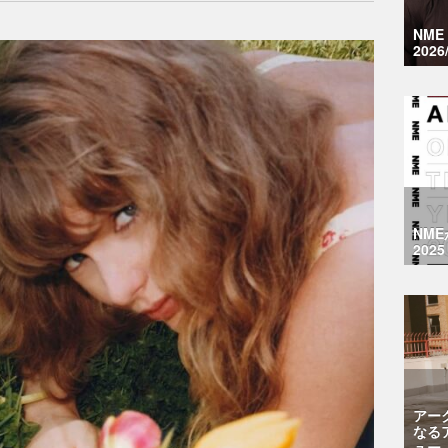
NM
2026
NM
2025
アー
なる
ュー