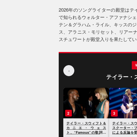
2026年のソングライターの殿堂は
で知られるウォルター・アファナシェ
テン＆グラハム・ライル、キッスのジ
ス、アラニス・モリセット、リアーナの“
スチュワートが殿堂入りを果たしてい
‹
テイラー・
1
2
3
テイラー・スウィフト、
テイラー・スウィフト＆
テイラー・ス
2020年の大統領選挙に向
カニエ・ウェス
スクーター・
けてドナルド・トランプ
ト、“Famous”の歌詞を
による反論を
大統領を痛烈に批判
めぐる電話の全容が明ら
に反論