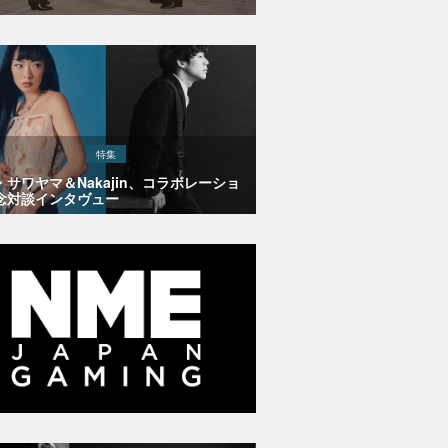
特集
・サワヤマ＆Nakajin、コラボレーショ
念対談インタヴュー