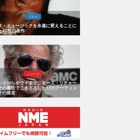
ブログ
ス・ミュージックを永遠に変えることに
た40枚の名作
ニュース
シスからボウイまで、キース・リチャー
その毒舌でこき下ろした17のアーティス
その発言