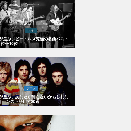
特集
Eが選ぶ、ビートルズ究極の名曲ベスト
1位〜10位
ブログ
Eが選ぶ、あなたが知らないかもしれな
イーンのトリビア50選