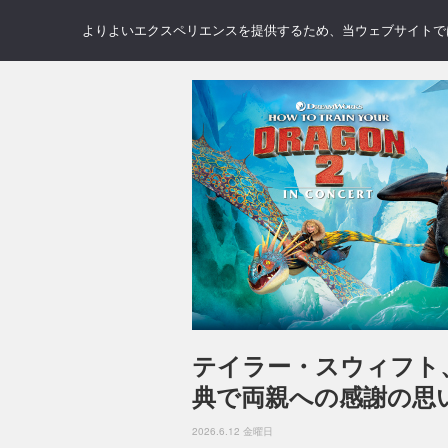
NEWS
REVIEWS
GAL
よりよいエクスペリエンスを提供するため、当ウェブサイトでは 
テイラー・スウィフト
典で両親への感謝の思
2026.6.12 金曜日