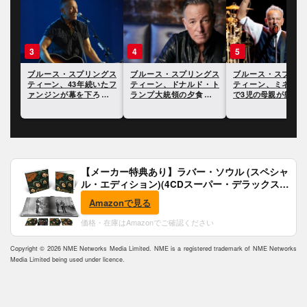
4
5
ルース・スプリングス
ブルース・スプリングス
ブルース・スプリングス
ーン、43年続いたフ
ティーン、ドナルド・ト
ティーン、ミネアポリス
ンジンが幕を下ろすこ
ランプ大統領の夕食会で
で3児の母親が射殺された
銃撃事件があったことに
事件について言及
言及
【メーカー特典あり】ラバー・ソウル (スペシャ
ル・エディション)(4CDスーパー・デラックス)
(完全生産限定盤)(SHM-CD)(特典:B2ポスター付)
Amazonで見る
価格・在庫はAmazonでご確認ください
Copyright © 2026 NME Networks Media Limited. NME is a registered trademark of NME Networks
Media Limited being used under licence.