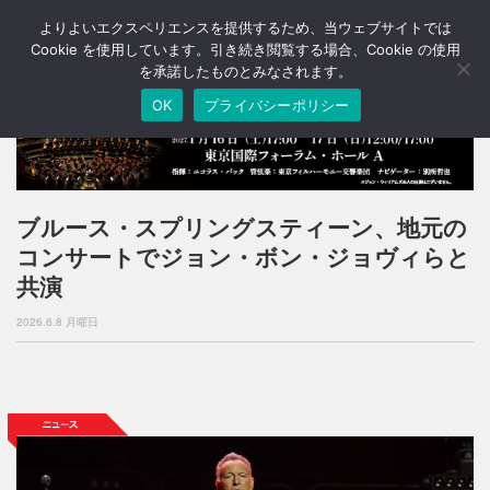
よりよいエクスペリエンスを提供するため、当ウェブサイトでは
T
o
Cookie を使用しています。引き続き閲覧する場合、Cookie の使用
g
を承諾したものとみなされます。
g
OK
プライバシーポリシー
l
e
n
a
v
i
ブルース・スプリングスティーン、地元の
g
コンサートでジョン・ボン・ジョヴィらと
a
t
共演
i
o
2026.6.8 月曜日
n