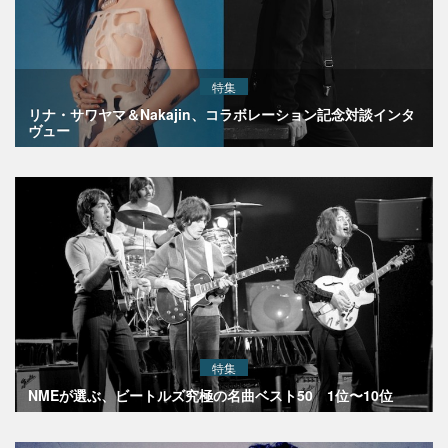
特集
リナ・サワヤマ＆Nakajin、コラボレーション記念対談インタ
ヴュー
特集
NMEが選ぶ、ビートルズ究極の名曲ベスト50 1位〜10位