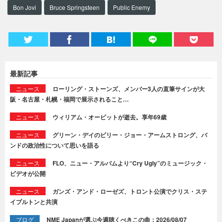
Bon Jovi
Bruce Springsteen
Public Enemy
最新記事
ニュース
ローリング・ストーンズ、メンバー3人の直筆サインが大
阪・名古屋・札幌・福岡で展示されること…
ニュース
ウィリアム・オービットが逝去。享年69歳
ニュース
グリーン・デイのビリー・ジョー・アームストロング、バ
ンドの政治性について思いを語る
ニュース
FLO、ニュー・アルバムより“Cry Ugly”のミュージック・
ビデオが公開
ニュース
ガンズ・アンド・ローゼズ、トロント公演でクリス・ステ
イプルトンと共演
ブログ
NME Japanが選ぶ今週聴くべきこの曲：2026/08/07