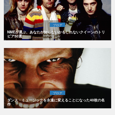
ブログ
NMEが選ぶ、あなたが知らないかもしれないクイーンのトリ
ビア50選
ブログ
ダンス・ミュージックを永遠に変えることになった40枚の名
作