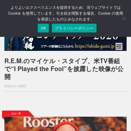
よりよいエクスペリエンスを提供するため、当ウェブサイトでは
T
o
Cookie を使用しています。引き続き閲覧する場合、Cookie の使用
g
を承諾したものとみなされます。
g
OK
プライバシーポリシー
l
e
n
a
v
i
R.E.M.のマイケル・スタイプ、米TV番組
g
で“I Played the Fool”を披露した映像が公
a
t
開
i
o
2026.6.3 水曜日
n