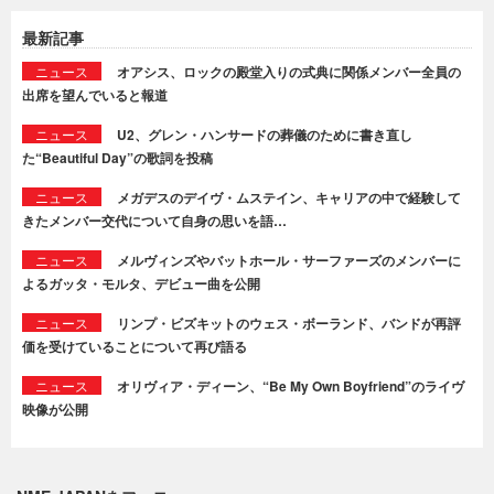
最新記事
ニュース
オアシス、ロックの殿堂入りの式典に関係メンバー全員の
出席を望んでいると報道
ニュース
U2、グレン・ハンサードの葬儀のために書き直し
た“Beautiful Day”の歌詞を投稿
ニュース
メガデスのデイヴ・ムステイン、キャリアの中で経験して
きたメンバー交代について自身の思いを語…
ニュース
メルヴィンズやバットホール・サーファーズのメンバーに
よるガッタ・モルタ、デビュー曲を公開
ニュース
リンプ・ビズキットのウェス・ボーランド、バンドが再評
価を受けていることについて再び語る
ニュース
オリヴィア・ディーン、“Be My Own Boyfriend”のライヴ
映像が公開