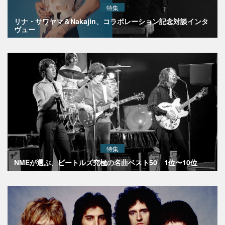
特集
リナ・サワヤマ＆Nakajin、コラボレーション記念対談インタ
ヴュー
特集
NMEが選ぶ、ビートルズ究極の名曲ベスト50 1位〜10位