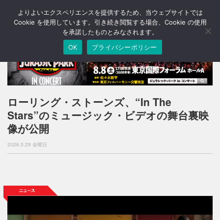
よりよいエクスペリエンスを提供するため、当ウェブサイトでは
T
o
Cookie を使用しています。引き続き閲覧する場合、Cookie の使用
g
を承諾したものとみなされます。
g
OK
プライバシーポリシー
l
e
n
a
v
i
ローリング・ストーンズ、“In The
g
Stars”のミュージック・ビデオの舞台裏映
a
t
像が公開
i
o
2026.5.29 金曜日
n