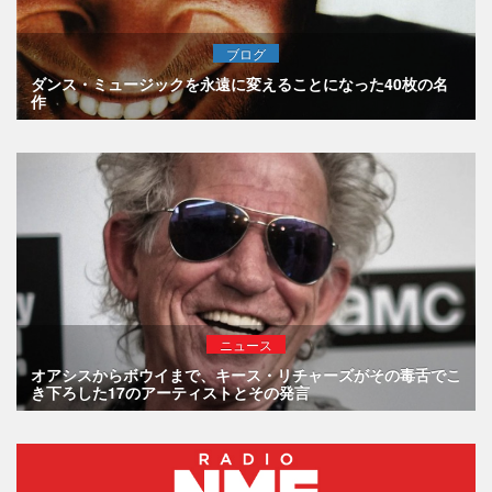
ブログ
ダンス・ミュージックを永遠に変えることになった40枚の名
作
ニュース
オアシスからボウイまで、キース・リチャーズがその毒舌でこ
き下ろした17のアーティストとその発言