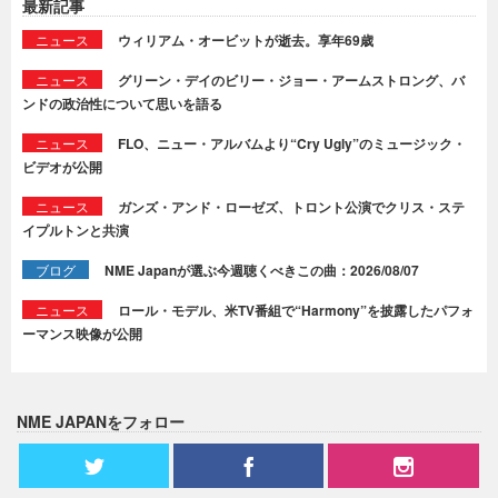
最新記事
ニュース
ウィリアム・オービットが逝去。享年69歳
ニュース
グリーン・デイのビリー・ジョー・アームストロング、バ
ンドの政治性について思いを語る
ニュース
FLO、ニュー・アルバムより“Cry Ugly”のミュージック・
ビデオが公開
ニュース
ガンズ・アンド・ローゼズ、トロント公演でクリス・ステ
イプルトンと共演
ブログ
NME Japanが選ぶ今週聴くべきこの曲：2026/08/07
ニュース
ロール・モデル、米TV番組で“Harmony”を披露したパフォ
ーマンス映像が公開
NME JAPANをフォロー