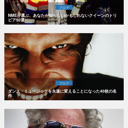
ブログ
NMEが選ぶ、あなたが知らないかもしれないクイーンのトリ
ビア50選
ブログ
ダンス・ミュージックを永遠に変えることになった40枚の名
作