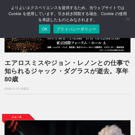
よりよいエクスペリエンスを提供するため、当ウェブサイトでは
T
o
Cookie を使用しています。引き続き閲覧する場合、Cookie の使用
g
を承諾したものとみなされます。
g
OK
プライバシーポリシー
l
e
n
a
v
i
エアロスミスやジョン・レノンとの仕事で
g
知られるジャック・ダグラスが逝去。享年
a
t
80歳
i
o
2026.5.13 水曜日
n