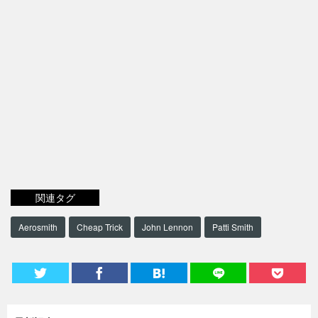
関連タグ
Aerosmith
Cheap Trick
John Lennon
Patti Smith