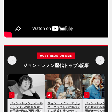
MOST READ ON NME
‹
›
ジョン・レノン歴代トップ5記事
3
4
5
害し
ジョン・レノン、ポール
ジョン・レノン、エリッ
ジョン・レノン、殺
プマ
とリンダへの怒りを綴っ
ク・クラプトンに新バン
れた銃から発せられ
いて
た手紙が約330万円で落札
ドの結成を持ちかけた手
弾がオークションに