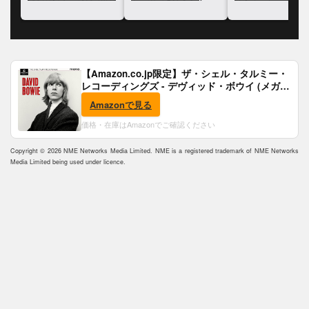
かっ
紙の草稿が競売に
されることに
【Amazon.co.jp限定】ザ・シェル・タルミー・
レコーディングズ - デヴィッド・ボウイ (メガジ
ャケ付)
Amazonで見る
価格・在庫はAmazonでご確認ください
Copyright © 2026 NME Networks Media Limited. NME is a registered trademark of NME Networks
Media Limited being used under licence.