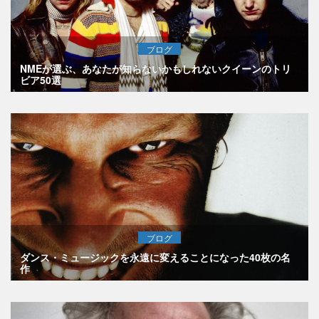
ブログ
NMEが選ぶ、あなたが知らないかもしれないクイーンのトリ
ビア50選
ブログ
ダンス・ミュージックを永遠に変えることになった40枚の名
作