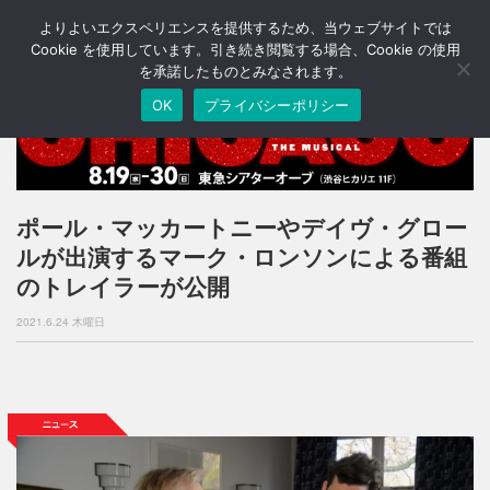
よりよいエクスペリエンスを提供するため、当ウェブサイトでは
T
o
Cookie を使用しています。引き続き閲覧する場合、Cookie の使用
g
を承諾したものとみなされます。
g
OK
プライバシーポリシー
l
e
n
a
v
i
ポール・マッカートニーやデイヴ・グロー
g
ルが出演するマーク・ロンソンによる番組
a
t
のトレイラーが公開
i
o
2021.6.24 木曜日
n