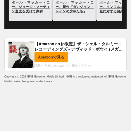
トニ
ポール・マッカートニ
ポール・マッカートニ
ポール・マッカー
ティ
ー、新作『ダンジョン・
ー、インフルエンサー文
ー、ドキュメンタリ
を発
レインの少年たち』につ
化に対する自身の見解を
品『マン・オン・ザ
いて語った最新インタヴ
語る
ン』に寄せて
ュー
【Amazon.co.jp限定】ザ・シェル・タルミー・
レコーディングズ - デヴィッド・ボウイ (メガジ
ャケ付)
Amazonで見る
価格・在庫はAmazonでご確認ください
Copyright © 2026 NME Networks Media Limited. NME is a registered trademark of NME Networks
Media Limited being used under licence.