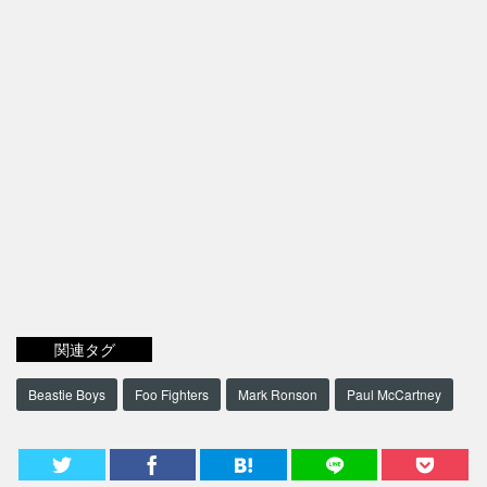
関連タグ
Beastie Boys
Foo Fighters
Mark Ronson
Paul McCartney