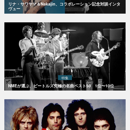
リナ・サワヤマ＆Nakajin、コラボレーション記念対談インタ
ヴュー
特集
NMEが選ぶ、ビートルズ究極の名曲ベスト50 1位〜10位