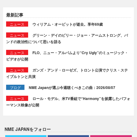
最新記事
ニュース
ウィリアム・オービットが逝去。享年69歳
ニュース
グリーン・デイのビリー・ジョー・アームストロング、バ
ンドの政治性について思いを語る
ニュース
FLO、ニュー・アルバムより“Cry Ugly”のミュージック・
ビデオが公開
ニュース
ガンズ・アンド・ローゼズ、トロント公演でクリス・ステ
イプルトンと共演
ブログ
NME Japanが選ぶ今週聴くべきこの曲：2026/08/07
ニュース
ロール・モデル、米TV番組で“Harmony”を披露したパフォ
ーマンス映像が公開
NME JAPANをフォロー