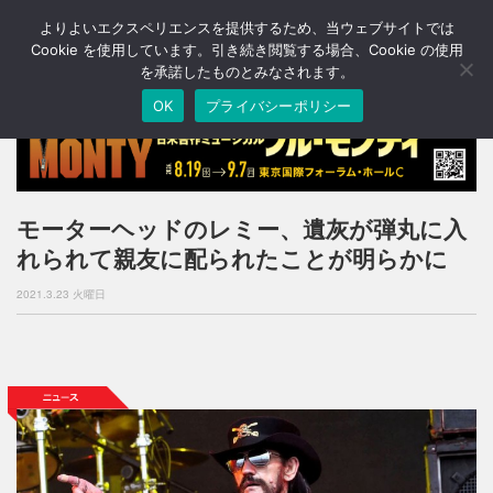
よりよいエクスペリエンスを提供するため、当ウェブサイトでは
T
o
Cookie を使用しています。引き続き閲覧する場合、Cookie の使用
g
を承諾したものとみなされます。
g
OK
プライバシーポリシー
l
e
n
a
v
i
モーターヘッドのレミー、遺灰が弾丸に入
g
れられて親友に配られたことが明らかに
a
t
2021.3.23 火曜日
i
o
n