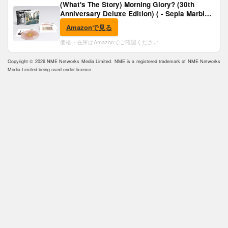
(What's The Story) Morning Glory? (30th
Anniversary Deluxe Edition) ( - Sepia Marble
Vinyl) [Analog]
Amazonで見る
価格・在庫はAmazonでご確認ください
Copyright © 2026 NME Networks Media Limited. NME is a registered trademark of NME Networks
Media Limited being used under licence.