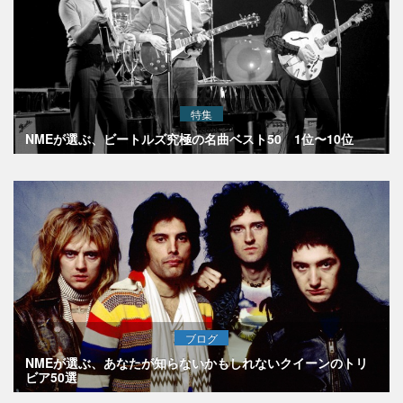
特集
NMEが選ぶ、ビートルズ究極の名曲ベスト50 1位〜10位
ブログ
NMEが選ぶ、あなたが知らないかもしれないクイーンのトリ
ビア50選