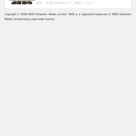
価格・在庫はAmazonでご確認ください
Copyright © 2026 NME Networks Media Limited. NME is a registered trademark of NME Networks
Media Limited being used under licence.