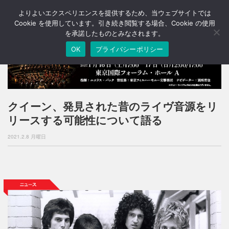
よりよいエクスペリエンスを提供するため、当ウェブサイトでは
T
o
Cookie を使用しています。引き続き閲覧する場合、Cookie の使用
g
を承諾したものとみなされます。
g
OK
プライバシーポリシー
l
e
n
a
v
i
クイーン、発見された昔のライヴ音源をリ
g
リースする可能性について語る
a
t
2021.2.8 月曜日
i
o
n