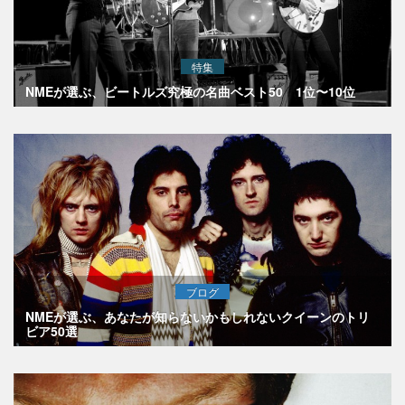
特集
NMEが選ぶ、ビートルズ究極の名曲ベスト50 1位〜10位
ブログ
NMEが選ぶ、あなたが知らないかもしれないクイーンのトリ
ビア50選