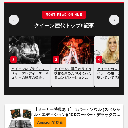
MOST READ ON NME
‹
›
クイーン歴代トップ5記事
3
4
5
ン・
クイーン、珠玉のライヴ
クイーンのロジャー・テ
クイーンの現メンバ
ーキ
映像を集めた50分にわた
イラーの娘、クイーンを
ジョン・ディーコ
につ
るコンピレーション動画
聴いていて学校でいじめ
『ボヘミアン・ラプ
が公開
にあったと明かす
ィ』を観たかは知ら
と語る
【メーカー特典あり】ラバー・ソウル (スペシャ
ル・エディション)(4CDスーパー・デラックス)
(完全生産限定盤)(SHM-CD)(特典:B2ポスター付)
Amazonで見る