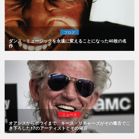
ブログ
ダンス・ミュージックを永遠に変えることになった40枚の名
作
ニュース
オアシスからボウイまで、キース・リチャーズがその毒舌でこ
き下ろした17のアーティストとその発言