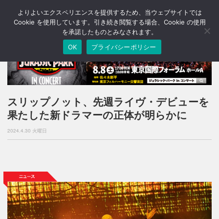
よりよいエクスペリエンスを提供するため、当ウェブサイトでは
T
o
Cookie を使用しています。引き続き閲覧する場合、Cookie の使用
g
を承諾したものとみなされます。
g
OK
プライバシーポリシー
l
e
n
a
v
i
スリップノット、先週ライヴ・デビューを
g
果たした新ドラマーの正体が明らかに
a
t
2024.4.30 火曜日
i
o
n