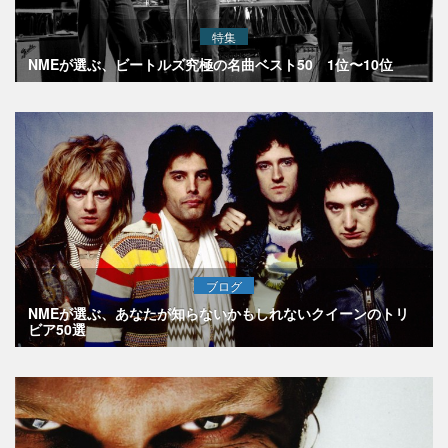
特集
NMEが選ぶ、ビートルズ究極の名曲ベスト50 1位〜10位
ブログ
NMEが選ぶ、あなたが知らないかもしれないクイーンのトリ
ビア50選