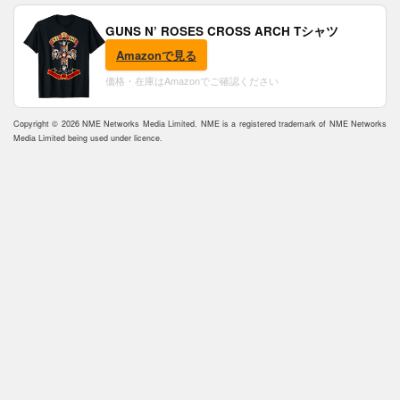
GUNS N’ ROSES CROSS ARCH Tシャツ
Amazonで見る
価格・在庫はAmazonでご確認ください
Copyright © 2026 NME Networks Media Limited. NME is a registered trademark of NME Networks
Media Limited being used under licence.