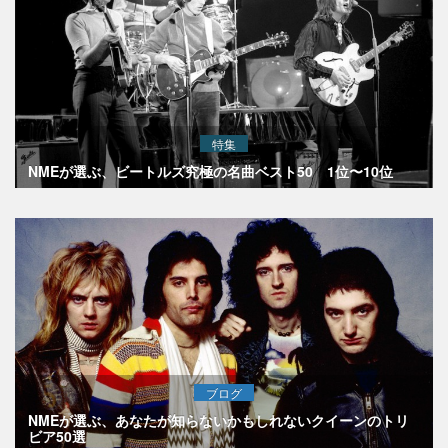
特集
NMEが選ぶ、ビートルズ究極の名曲ベスト50 1位〜10位
ブログ
NMEが選ぶ、あなたが知らないかもしれないクイーンのトリ
ビア50選