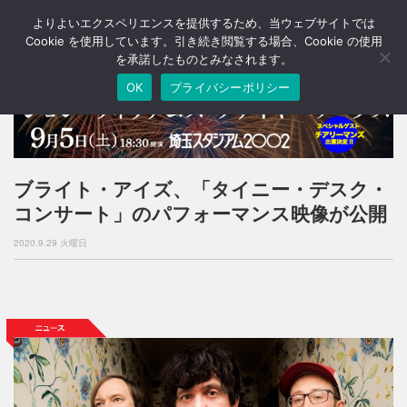
よりよいエクスペリエンスを提供するため、当ウェブサイトでは
T
o
Cookie を使用しています。引き続き閲覧する場合、Cookie の使用
g
を承諾したものとみなされます。
g
OK
プライバシーポリシー
l
e
n
a
v
i
ブライト・アイズ、「タイニー・デスク・
g
コンサート」のパフォーマンス映像が公開
a
t
2020.9.29 火曜日
i
o
n